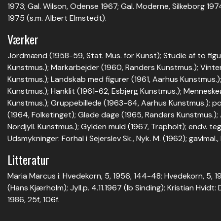
1973; Gal. Wilson, Odense 1967; Gal. Moderne, Silkeborg 19
1975 (s.m. Albert Elmstedt).
Værker
Jordmænd (1958-59, Stat. Mus. for Kunst); Studie af to fig
Kunstmus.); Markarbejder (1960, Randers Kunstmus.); Vinterb
Kunstmus.); Landskab med figurer (1961, Aarhus Kunstmus.); 
Kunstmus.); Hanklit (1961-62, Esbjerg Kunstmus.); Menneske
Kunstmus.); Gruppebillede (1963-64, Aarhus Kunstmus.); po
(1964, Folketinget); Glade dage (1965, Randers Kunstmus.)
Nordjyll. Kunstmus.); Gylden muld (1967, Trapholt); endv. teg
Udsmykninger: Forhal i Sejerslev Sk., Nyk. M. (1962); gavlmal.,
Litteratur
Maria Marcus i: Hvedekorn, 5, 1956, 144-48; Hvedekorn, 5, 1
(Hans Kjærholm); Jyll.p. 4.11.1967 (Ib Sinding); Kristian Hvidt: 
1986, 25f, 106f.