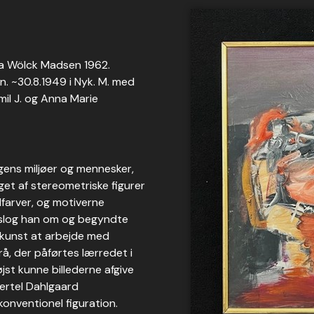
 fra Wölck Madsen 1962.
n. ~30.8.1949 i Nyk. M. med
mil J. og Anna Marie
gens miljøer og mennesker,
gget af stereometriske figurer
dfarver, og motiverne
 slog han om og begyndte
 kunst at arbejde med
å, der påførtes lærredet i
jst kunne billederne afgive
ertel Dahlgaard
nventionel figuration.