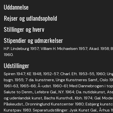
Uddannelse
Rejser og udlandsophold
Stillinger og hverv
Stipendier og udmærkelser
H.P. Lindeburg 1957; Villiam H. Michaelsen 1957; Akad. 1958; 
1960.
Udstillinger
Spiren 1947; KE 1948, 1952-57; Charl. Eft. 1953-55, 1960; Ung
bygn. 1955; 7 da. kunstnere, Unge Kunstneres Samf., Oslo 
1961-63, 1965-66; Å-udst. 1960-61; Med Dannebrogen i topp, L
Salute to Denm., Lefebre Gal., N.Y. 1964; Da. nutidskunst, At
og udenlandsk kunst, Bachs Kunsthdl., Kbh. 1974; Gal. Moder
Påskeudst., Dronninglund Kunstcenter 1980; Esbjerg kunstci
Kunstpav. 1983. Separatudstillinger: Jysk Kunst Gal., Århus 19