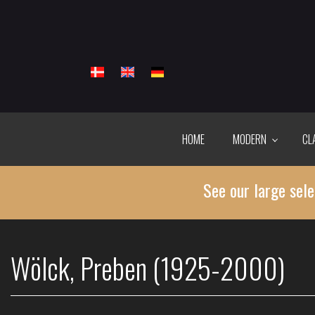
Skip
to
main
content
HOME
MODERN
CL
See our large sele
Wölck, Preben (1925-2000)