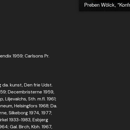
Bendix 1959; Carlsons Pr.
 da. kunst, Den frie Udst.
1959; Decembristerne 1959,
iljevalchs, Sth. m.fl. 1961;
eneum, Helsingfors 1968; Da.
ne, Silkeborg 1974, 1977;
rkel 1933-1983, Esbjerg
64; Gal. Birch, Kbh. 1967,