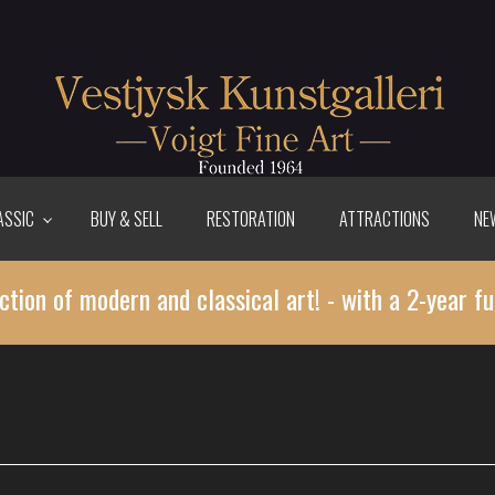
ASSIC
BUY & SELL
RESTORATION
ATTRACTIONS
NE
ction of modern and classical art! - with a 2-year fu