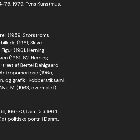
74-75, 1979; Fyns Kunstmus.
urer (1959, Storstrøms
illede (1961, Skive
Figur (1961, Herning
øen (1961-62, Herning
rtræt af Bertel Dahlgaard
; Antropomorfose (1965,
n. og grafik i Kobberstiksaml.
 Nyk. M. (1968, overmalet).
961, 166-70; Dem. 3.3.1964
Det politiske portr. i Danm.,