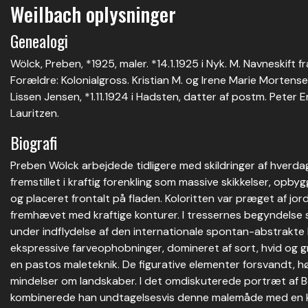
Weilbach oplysninger
Genealogi
Wölck, Preben, *1925, maler. *14.1.1925 i Nyk. M. Navneskift
Forældre: Kolonialgross. Kristian M. og Irene Marie Mortense
Lissen Jensen, *1.11.1924 i Hadsten, datter af postm. Peter E
Lauritzen.
Biografi
Preben Wölck arbejdede tidligere med skildringer af hverda
fremstillet i kraftig forenkling som massive skikkelser, opby
og placeret frontalt på fladen. Koloritten var præget af jor
fremhævet med kraftige konturer. I tressernes begyndelse
under indflydelse af den internationale spontan-abstrakte
ekspressive farveophobninger, domineret af sort, hvid og gr
en pastos maleteknik. De figurative elementer forsvandt, hø
mindelser om landskaber. I det omdiskuterede portræt af B
kombinerede han undtagelsesvis denne malemåde med en ko