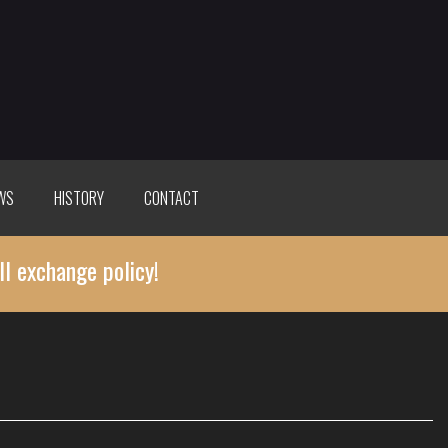
WS
HISTORY
CONTACT
ll exchange policy!