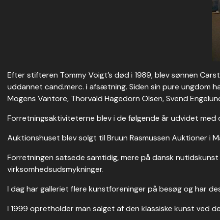
Efter stifteren Tommy Voigt’s død i 1989, blev sønnen Carste
uddannet cand.merc. i afsætning. Siden sin pure ungdom har
Mogens Vantore, Thorvald Hagedorn Olsen, Svend Engelund; 
Forretningsaktiviteterne blev i de følgende år udvidet med
Auktionshuset blev solgt til Bruun Rasmussen Auktioner i Maj
Forretningen satsede samtidig, mere på dansk nutidskunst e
virksomhedsudsmykninger.
I dag har galleriet flere kunstforeninger på besøg og har 
I 1999 opretholder man salget af den klassiske kunst ved de