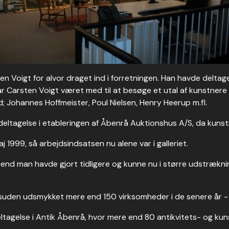
n Voigt for alvor draget ind i forretningen. Han havde deltaget
 Carsten Voigt været med til at besøge et utal af kunstnere 
Johannes Hoffmeister, Poul Nielsen, Henry Heerup m.fl.
 deltagelse i etableringen af Åbenrå Auktionshus A/S, da kuns
 1999, så arbejdsindsatsen nu alene var i galleriet.
nd man havde gjort tidligere og kunne nu i større udstræknin
desuden udsmykket mere end 150 virksomheder i de senere år - 
ltagelse i Antik Åbenrå, hvor mere end 80 antikvitets- og kun