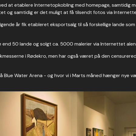
 at etablere Internetopkobling med homepage, samtidig med 
ttet og samtidig er det muligt at få tilsendt fotos via Internet
ende år fik etableret eksportsalg til så forskellige lande som
ere end 50 lande og solgt ca. 5000 malerier via Internettet alen
ntikmesserne i Rødekro, men har også været på den censurere
 på Blue Water Arena - og hvor vi i Marts måned hænger nye væ