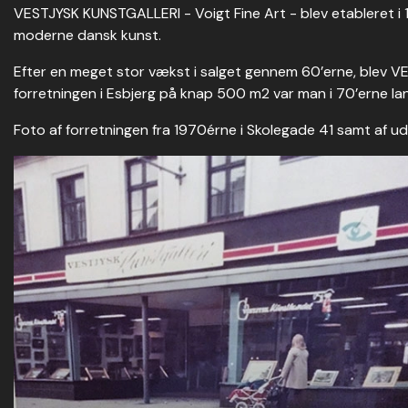
VESTJYSK KUNSTGALLERI - Voigt Fine Art - blev etableret i 1
moderne dansk kunst.
Efter en meget stor vækst i salget gennem 60’erne, blev V
forretningen i Esbjerg på knap 500 m2 var man i 70’erne lan
Foto af forretningen fra 1970érne i Skolegade 41 samt af u