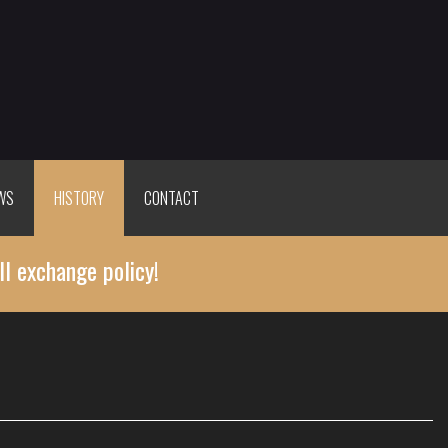
WS
HISTORY
CONTACT
ll exchange policy!