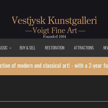
ASSIC
BUY & SELL
RESTORATION
ATTRACTIONS
NE
ction of modern and classical art! - with a 2-year fu