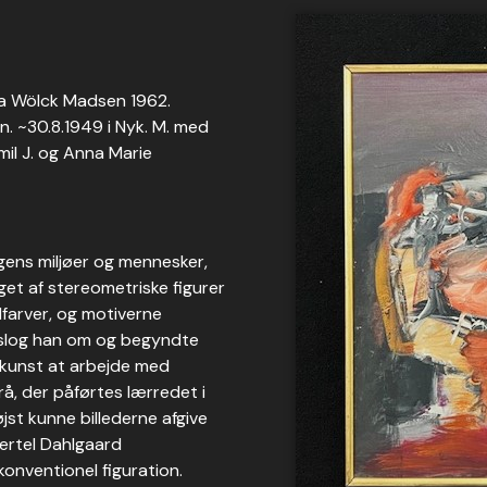
 fra Wölck Madsen 1962.
n. ~30.8.1949 i Nyk. M. med
mil J. og Anna Marie
gens miljøer og mennesker,
gget af stereometriske figurer
dfarver, og motiverne
 slog han om og begyndte
 kunst at arbejde med
å, der påførtes lærredet i
jst kunne billederne afgive
ertel Dahlgaard
nventionel figuration.