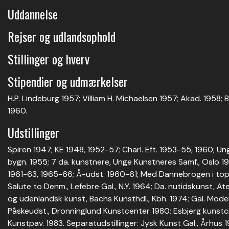
Uddannelse
Rejser og udlandsophold
Stillinger og hverv
Stipendier og udmærkelser
H.P. Lindeburg 1957; Villiam H. Michaelsen 1957; Akad. 1958; 
1960.
Udstillinger
Spiren 1947; KE 1948, 1952-57; Charl. Eft. 1953-55, 1960; Ung
bygn. 1955; 7 da. kunstnere, Unge Kunstneres Samf., Oslo 
1961-63, 1965-66; Å-udst. 1960-61; Med Dannebrogen i topp, L
Salute to Denm., Lefebre Gal., N.Y. 1964; Da. nutidskunst, At
og udenlandsk kunst, Bachs Kunsthdl., Kbh. 1974; Gal. Moder
Påskeudst., Dronninglund Kunstcenter 1980; Esbjerg kunstci
Kunstpav. 1983. Separatudstillinger: Jysk Kunst Gal., Århus 19