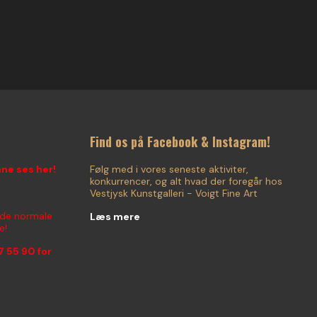
Find os på Facebook & Instagram!
nne ses her!
Følg med i vores seneste aktiviter,
konkurrencer, og alt hvad der foregår hos
Vestjysk Kunstgalleri - Voigt Fine Art
 de normale
Læs mere
e!
7 55 90
for