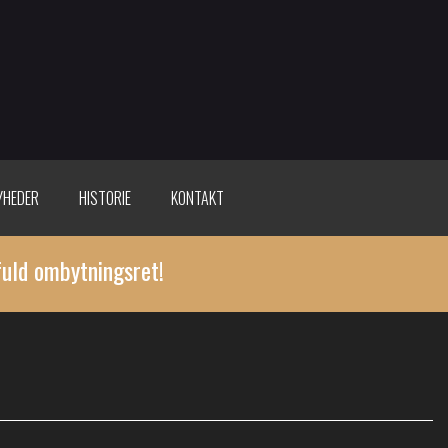
YHEDER
HISTORIE
KONTAKT
fuld ombytningsret!