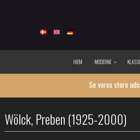
Gå
til
hovedindhold
HJEM
MODERNE
KLASS
Se vores store udv
Wölck, Preben (1925-2000)