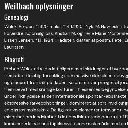
Weilbach oplysninger
Genealogi
Wölck, Preben, *1925, maler. *14.1.1925 i Nyk. M. Navneskift
Forældre: Kolonialgross. Kristian M. og Irene Marie Mortense
Lissen Jensen, *1.11.1924 i Hadsten, datter af postm. Peter E
Lauritzen.
Biografi
Preben Wölck arbejdede tidligere med skildringer af hverda
fremstillet i kraftig forenkling som massive skikkelser, opby
og placeret frontalt på fladen. Koloritten var præget af jor
fremhævet med kraftige konturer. I tressernes begyndelse
under indflydelse af den internationale spontan-abstrakte
ekspressive farveophobninger, domineret af sort, hvid og gr
en pastos maleteknik. De figurative elementer forsvandt, hø
mindelser om landskaber. I det omdiskuterede portræt af B
kombinerede han undtagelsesvis denne malemåde med en ko