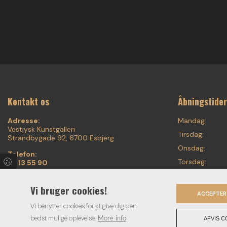
Kontakt os
Åbningstider
Adresse:
Mandag:
Vestjysk Kunstgalleri
Tirsdag:
Strandbygade 92, 6700 Esbjerg
Onsdag:
Telefon:
Torsdag:
75 13 55 90
20 87 55 90
Fredag:
Email:
Vi bruger cookies!
Lørdag:
ACCEPTER
voigt.finearts@mail.tele.dk
Søndag:
Vi benytter cookies for at give dig den
bedst mulige oplevelse.
More info
AFVIS C