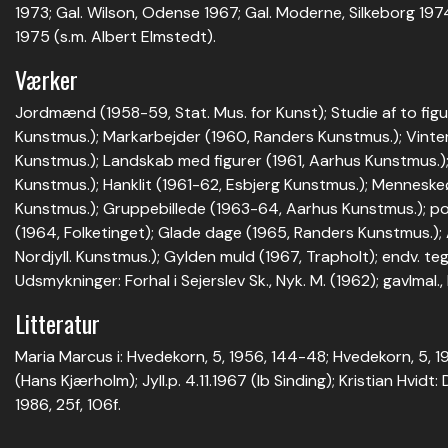
1973; Gal. Wilson, Odense 1967; Gal. Moderne, Silkeborg 19
1975 (s.m. Albert Elmstedt).
Værker
Jordmænd (1958-59, Stat. Mus. for Kunst); Studie af to fig
Kunstmus.); Markarbejder (1960, Randers Kunstmus.); Vinterb
Kunstmus.); Landskab med figurer (1961, Aarhus Kunstmus.); 
Kunstmus.); Hanklit (1961-62, Esbjerg Kunstmus.); Menneske
Kunstmus.); Gruppebillede (1963-64, Aarhus Kunstmus.); po
(1964, Folketinget); Glade dage (1965, Randers Kunstmus.)
Nordjyll. Kunstmus.); Gylden muld (1967, Trapholt); endv. teg
Udsmykninger: Forhal i Sejerslev Sk., Nyk. M. (1962); gavlmal.,
Litteratur
Maria Marcus i: Hvedekorn, 5, 1956, 144-48; Hvedekorn, 5, 1
(Hans Kjærholm); Jyll.p. 4.11.1967 (Ib Sinding); Kristian Hvidt: 
1986, 25f, 106f.