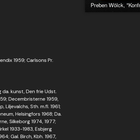
Bendix 1959; Carlsons Pr.
 da. kunst, Den frie Udst.
1959; Decembristerne 1959,
iljevalchs, Sth. m.fl. 1961;
eneum, Helsingfors 1968; Da.
ne, Silkeborg 1974, 1977;
rkel 1933-1983, Esbjerg
64; Gal. Birch, Kbh. 1967,