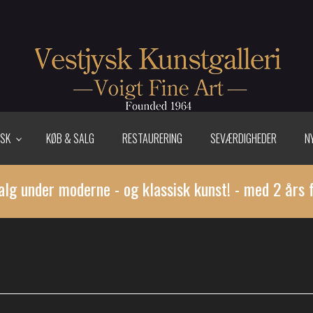
ISK
KØB & SALG
RESTAURERING
SEVÆRDIGHEDER
N
alg under moderne - og klassisk kunst! - med 2 års 