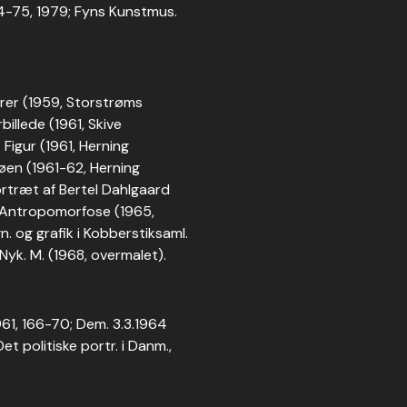
74-75, 1979; Fyns Kunstmus.
urer (1959, Storstrøms
illede (1961, Skive
Figur (1961, Herning
øen (1961-62, Herning
rtræt af Bertel Dahlgaard
; Antropomorfose (1965,
n. og grafik i Kobberstiksaml.
 Nyk. M. (1968, overmalet).
961, 166-70; Dem. 3.3.1964
Det politiske portr. i Danm.,