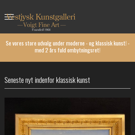
Gå
til
hovedindhold
Se vores store udvalg under moderne - og klassisk kunst! -
med 2 års fuld ombytningsret!
Seneste nyt indenfor klassisk kunst