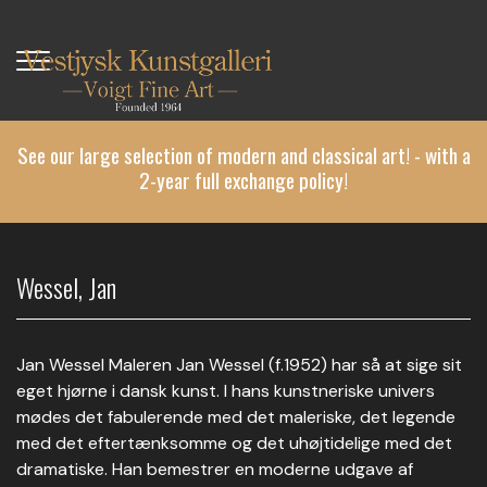
Skip
to
main
content
See our large selection of modern and classical art! - with a
2-year full exchange policy!
Wessel, Jan
Jan Wessel Maleren Jan Wessel (f.1952) har så at sige sit
eget hjørne i dansk kunst. I hans kunstneriske univers
mødes det fabulerende med det maleriske, det legende
med det eftertænksomme og det uhøjtidelige med det
dramatiske. Han bemestrer en moderne udgave af