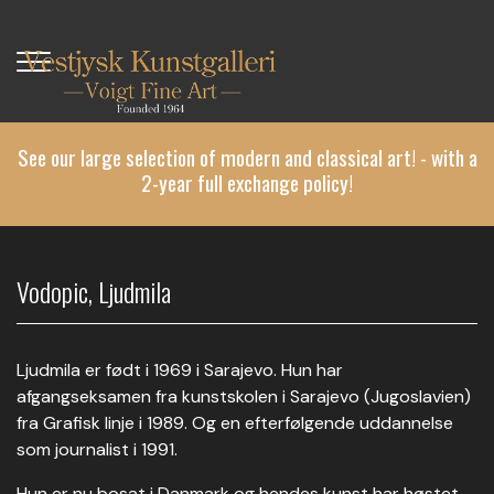
Skip
to
main
content
See our large selection of modern and classical art! - with a
2-year full exchange policy!
Vodopic, Ljudmila
Ljudmila er født i 1969 i Sarajevo. Hun har
afgangseksamen fra kunstskolen i Sarajevo (Jugoslavien)
fra Grafisk linje i 1989. Og en efterfølgende uddannelse
som journalist i 1991.
Hun er nu bosat i Danmark og hendes kunst har høstet