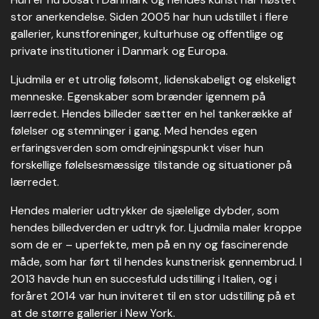
stor anerkendelse. Siden 2005 har hun udstillet i flere
gallerier, kunstforeninger, kulturhuse og offentlige og
private institutioner i Danmark og Europa.
Ljudmila er et utrolig følsomt, lidenskabeligt og elskeligt
menneske. Egenskaber som brænder igennem på
lærredet. Hendes billeder sætter en hel tankerække af
følelser og stemninger i gang. Med hendes egen
erfaringsverden som omdrejningspunkt viser hun
forskellige følelsesmæssige tilstande og situationer på
lærredet.
Hendes malerier udtrykker de sjælelige dybder, som
hendes billedverden er udtryk for. Ljudmila maler kroppe
som de er – uperfekte, men på en ny og fascinerende
måde, som har ført til hendes kunstnerisk gennembrud. I
2013 havde hun en succesfuld udstilling i Italien, og i
foråret 2014 var hun inviteret til en stor udstilling på et
at de større gallerier i New York.