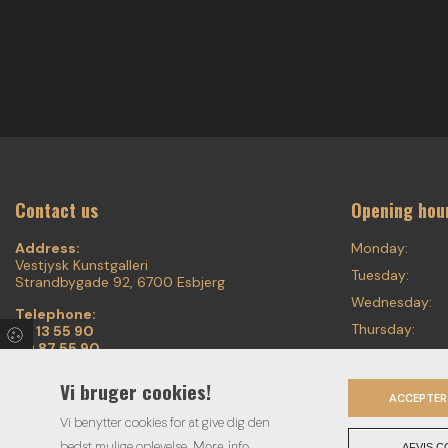
Contact us
Opening hou
Address:
Monday:
Vestjysk Kunstgalleri
Tuesday:
Strandbygade 92, 6700 Esbjerg
Wednesday:
Telephone:
Thursday:
75 13 55 90
20 87 55 90
Friday:
Email:
Saturday:
Vi bruger cookies!
voigt.finearts@mail.tele.dk
ACCEPTER
Sunday:
Vi benytter cookies for at give dig den
bedst mulige oplevelse.
More info
AFVIS C