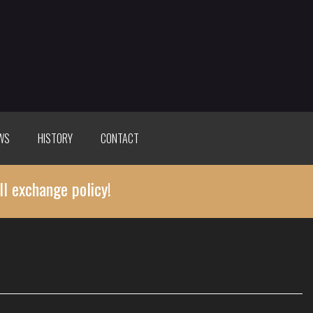
WS
HISTORY
CONTACT
ll exchange policy!