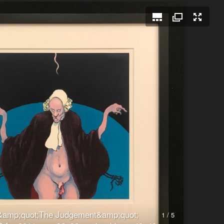
&amp;quot;The Judgement&amp;quot;
1 / 5