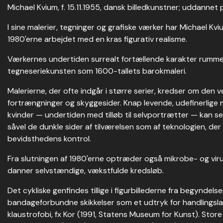
Michael Kvium, f. 15.11.1955, dansk billedkunstner; uddanne
I sine malerier, tegninger og grafiske værker har Michael Kv
1980'erne arbejdet med en kras figurativ realisme.
Værkernes undertiden surrealt fortællende karakter rummer 
tegneseriekunsten som 1600-tallets barokmaleri.
Malerierne, der ofte indgår i større serier, kredser om den v
fortrængninger og skyggesider. Knap levende, udefinerlige 
kvinder — undertiden med tilløb til selvportrætter — kan ses
såvel de dunkle sider af tilværelsen som af teknologien, de
bevidsthedens kontrol.
Fra slutningen af 1980'erne optræder også mikrobe- og viru
danner selvstændige, vækstfulde kredsløb.
Det cykliske genfindes tillige i figurbillederne fra begyndelse
bandageforbundne skikkelser som et udtryk for handlingsla
klaustrofobi, fx Kor (1991, Statens Museum for Kunst). Stor