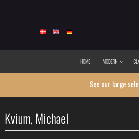
Skip
to
main
content
HOME
MODERN
CL
See our large sele
Kvium, Michael