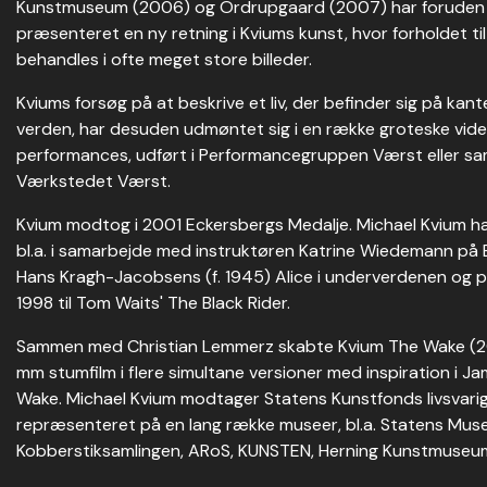
Kunstmuseum (2006) og Ordrupgaard (2007) har foruden t
præsenteret en ny retning i Kviums kunst, hvor forholdet ti
behandles i ofte meget store billeder.
Kviums forsøg på at beskrive et liv, der befinder sig på kan
verden, har desuden udmøntet sig i en række groteske video
performances, udført i Performancegruppen Værst eller 
Værkstedet Værst.
Kvium modtog i 2001 Eckersbergs Medalje. Michael Kvium ha
bl.a. i samarbejde med instruktøren Katrine Wiedemann på E
Hans Kragh-Jacobsens (f. 1945) Alice i underverdenen og p
1998 til Tom Waits' The Black Rider.
Sammen med Christian Lemmerz skabte Kvium The Wake (20
mm stumfilm i flere simultane versioner med inspiration i 
Wake. Michael Kvium modtager Statens Kunstfonds livsvari
repræsenteret på en lang række museer, bl.a. Statens Mus
Kobberstiksamlingen, ARoS, KUNSTEN, Herning Kunstmuse