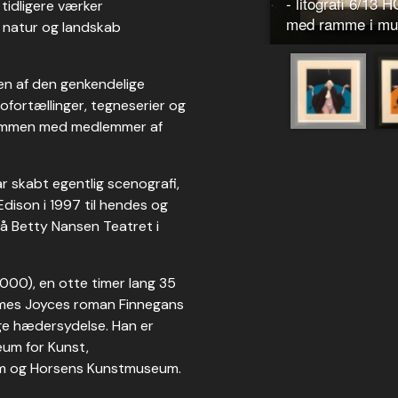
- litografi 6/13 
idligere værker
med ramme i mu
l natur og landskab
ten af den genkendelige
fortællinger, tegneserier og
sammen med medlemmer af
r skabt egentlig scenografi,
dison i 1997 til hendes og
å Betty Nansen Teatret i
00), en otte timer lang 35
James Joyces roman Finnegans
ge hædersydelse. Han er
eum for Kunst,
um og Horsens Kunstmuseum.