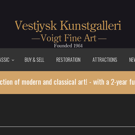
ASSIC
BUY & SELL
RESTORATION
ATTRACTIONS
NE
ction of modern and classical art! - with a 2-year fu