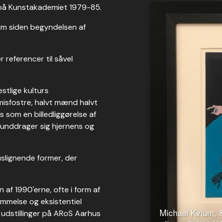
t på Kunstakademiet 1979-85.
ium siden begyndelsen af
referencer til såvel
estlige kulturs
misfostre, halvt mænd halvt
 som en billedliggørelse af
r unddrager sig hjernens og
slignende former, der
n af 1990'erne, ofte i form af
mmelse og eksistentiel
Michael Kvium, 
e udstillinger på ARoS Aarhus