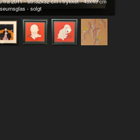
HC fra 2011 - str:32x32 cm i trykket - 49x49 cm
seumsglas - solgt