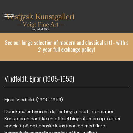
Skip
to
main
content
See our large selection of modern and classical art! - with a
2-year full exchange policy!
Vindfeldt, Ejnar (1905-1953)
Ejnar Vindfeldt(1905-1953)
Dansk maler hvorom der er begrænset information.
Kunstneren har ikke en officiel biografi, men optræder
specielt på det danske kunstmarked med flere
bemærkelsesværdige værker af høj kvalitet.