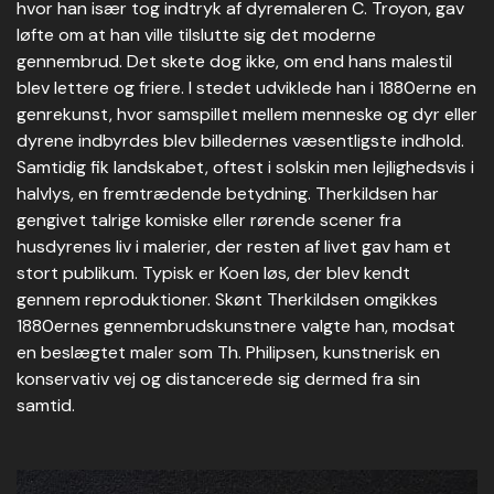
hvor han især tog indtryk af dyremaleren C. Troyon, gav
løfte om at han ville tilslutte sig det moderne
gennembrud. Det skete dog ikke, om end hans malestil
blev lettere og friere. I stedet udviklede han i 1880erne en
genrekunst, hvor samspillet mellem menneske og dyr eller
dyrene indbyrdes blev billedernes væsentligste indhold.
Samtidig fik landskabet, oftest i solskin men lejlighedsvis i
halvlys, en fremtrædende betydning. Therkildsen har
gengivet talrige komiske eller rørende scener fra
husdyrenes liv i malerier, der resten af livet gav ham et
stort publikum. Typisk er Koen løs, der blev kendt
gennem reproduktioner. Skønt Therkildsen omgikkes
1880ernes gennembrudskunstnere valgte han, modsat
en beslægtet maler som Th. Philipsen, kunstnerisk en
konservativ vej og distancerede sig dermed fra sin
samtid.