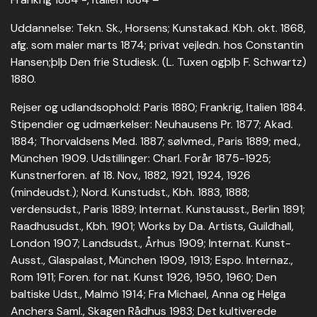
Uddannelse: Tekn. Sk., Horsens; Kunstakad. Kbh. okt. 1868,
afg. som maler marts 1874; privat vejledn. hos Constantin
Hansen;þlþ Den frie Studiesk. (L. Tuxen ogþlþ F. Schwartz)
1880.
Rejser og udlandsophold: Paris 1880; Frankrig, Italien 1884.
Stipendier og udmærkelser: Neuhausens Pr. 1877; Akad.
1884; Thorvaldsens Med. 1887; sølvmed., Paris 1889; med.,
München 1909. Udstillinger: Charl. Forår 1875-1925;
Kunstnerforen. af 18. Nov., 1882, 1921, 1924, 1926
(mindeudst.); Nord. Kunstudst., Kbh. 1883, 1888;
verdensudst., Paris 1889; Internat. Kunstausst., Berlin 1891;
Raadhusudst., Kbh. 1901; Works by Da. Artists, Guildhall,
London 1907; Landsudst., Århus 1909; Internat. Kunst-
Ausst., Glaspalast, München 1909, 1913; Espo. Internaz.,
Rom 1911; Foren. for nat. Kunst 1926, 1950, 1960; Den
baltiske Udst., Malmö 1914; Fra Michael, Anna og Helga
Anchers Saml., Skagen Rådhus 1983; Det kultiverede