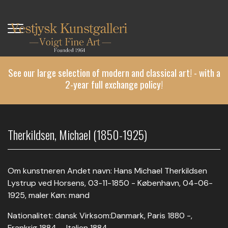
Skip
to
main
content
See our large selection of modern and classical art! - with a
2-year full exchange policy!
Therkildsen, Michael (1850-1925)
Om kunstneren Andet navn: Hans Michael Therkildsen
Lystrup ved Horsens, 03-11-1850 - København, 04-06-
1925, maler Køn: mand
Nationalitet: dansk Virksom:Danmark, Paris 1880 -,
Frankrig 1884 -, Italien 1884 –