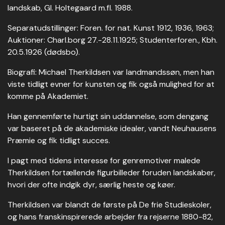
landskab, Gl. Holtegaard m.fl. 1988.
Separatudstillinger: Foren. for nat. Kunst 1912, 1936, 1963;
Auktioner: Charl.borg 27.-28.11.1925; Studenterforen., Kbh.
20.5.1926 (dødsbo).
Biografi: Michael Therkildsen var landmandssøn, men han
viste tidligt evner for kunsten og fik også mulighed for at
komme på Akademiet.
Han gennemførte hurtigt sin uddannelse, som dengang
var baseret på de akademiske idealer, vandt Neuhausens
Præmie og fik tidligt succes.
I pagt med tidens interesse for genremotiver malede
Therkildsen fortællende figurbilleder foruden landskaber,
hvori der ofte indgik dyr, særlig heste og køer.
Therkildsen var blandt de første på De frie Studieskoler,
og hans franskinspirerede arbejder fra rejserne 1880-82,