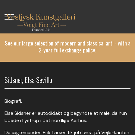
Skip
to
main
content
See our large selection of modern and classical art! - with a
2-year full exchange policy!
Sidsner, Elsa Sevilla
Biografi.
Elsa Sidsner er autodidakt og begyndte at male, da hun
boede i Lystrup i det nordlige Aarhus.
Da ægtemanden Erik Larsen fik job først på Vejle-kanten