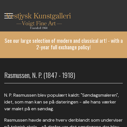
Skip
to
main
content
See our large selection of modern and classical art! - with a
2-year full exchange policy!
Rasmussen, N. P. (1847 - 1918)
N. P. Rasmussen blev populært kaldt: "Søndagsmaleren",
idet, som man kan se på dateringen - alle hans værker
var malet på en søndag.
Rasmussen havde andre hverv deriblandt som underviser
på teknisk skole - så derfor var det søndagene der blev