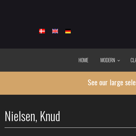
Skip
to
main
content
HOME
MODERN
CL
See our large sele
Nielsen, Knud