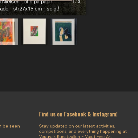
 Nielsen - olie på papir
1 / 3
lade - str27x15 cm - solgt!
Find us on Facebook & Instagram!
n be seen
Stay updated on our latest activities,
competitions, and everything happening at
Vestjysk Kunstgalleri - Voigt Fine Art.