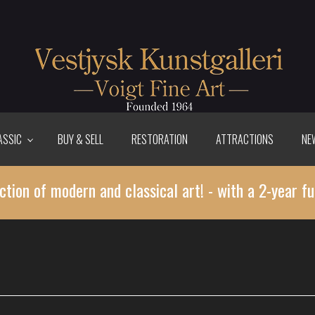
ASSIC
BUY & SELL
RESTORATION
ATTRACTIONS
NE
ction of modern and classical art! - with a 2-year fu