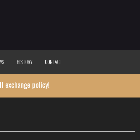
WS
HISTORY
CONTACT
ll exchange policy!