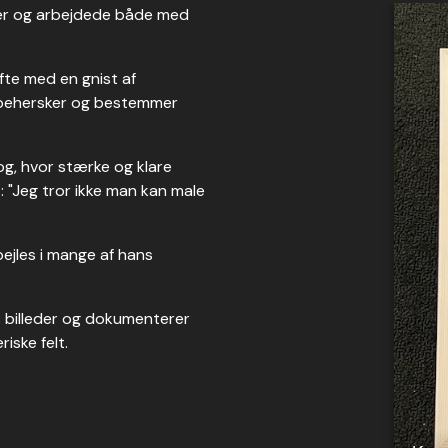
ner og arbejdede både med
te med en gnist af
 behersker og bestemmer
og, hvor stærke og klare
 "Jeg tror ikke man kan male
pejles i mange af hans
s billeder og dokumenterer
iske felt.