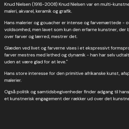
Knud Nielsen (1916-2008) Knud Nielsen var en multi-kunst
maleri, akvarel, keramik og grafik.
Hans malerier og gouacher er intense og farvemættede - of
voldsomhed, men lavet som kun den erfarne kunstner, der
over farver og lærred, mestrer det.
Glæden ved livet og farverne vises i et ekspressivt formspr
farver mestres med lethed og dynamik - han har selv udtalt:
uden at være glad for at leve."
Hans store interesse for den primitive afrikanske kunst, afs
malerier.
Også politik og samtidsbegivenheder finder adgang til han
et kunstnerisk engagement der rækker ud over det kunstner