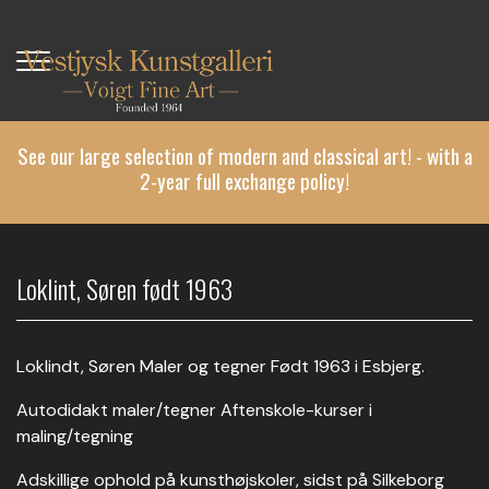
Skip
to
main
content
See our large selection of modern and classical art! - with a
2-year full exchange policy!
Loklint, Søren født 1963
Loklindt, Søren Maler og tegner Født 1963 i Esbjerg.
Autodidakt maler/tegner Aftenskole-kurser i
maling/tegning
Adskillige ophold på kunsthøjskoler, sidst på Silkeborg