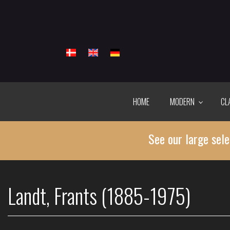
Skip
to
main
content
HOME
MODERN
CL
See our large sele
Landt, Frants (1885-1975)