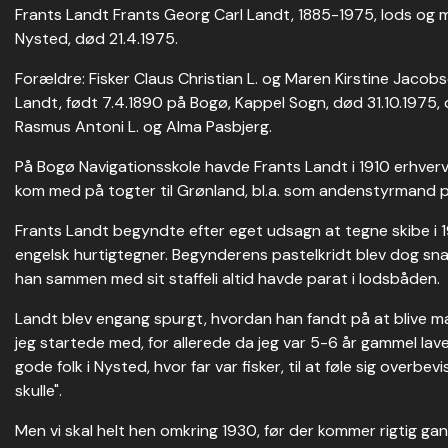
Frants Landt Frants Georg Carl Landt, 1885-1975, lods og mar
Nysted, død 21.4.1975.
Forældre: Fisker Claus Christian L. og Maren Kirstine Jacob
Landt, født 7.4.1890 på Bogø, Kappel Sogn, død 31.10.1975, 
Rasmus Antoni L. og Alma Pasbjerg.
På Bogø Navigationsskole havde Frants Landt i 1910 erhve
kom med på togter til Grønland, bl.a. som andenstyrmand p
Frants Landt begyndte efter eget udsagn at tegne skibe i 19
engelsk hurtigtegner. Begynderens pastelkridt blev dog snar
han sammen med sit staffeli altid havde parat i lodsbåden.
Landt blev engang spurgt, hvordan han fandt på at blive mal
jeg startede med, for allerede da jeg var 5-6 år gammel lave
gode folk i Nysted, hvor far var fisker, til at føle sig overbev
skulle".
Men vi skal helt hen omkring 1930, før der kommer rigtig gang