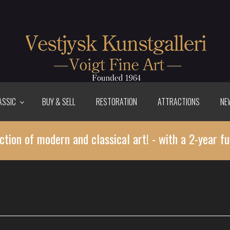
ASSIC
BUY & SELL
RESTORATION
ATTRACTIONS
NE
ction of modern and classical art! - with a 2-year fu