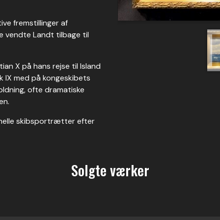
ve fremstillinger af
e vendte Landt tilbage til
ian X på hans rejse til Island
rik IX med på kongeskibets
holdning, ofte dramatiske
en.
ionelle skibsportrætter efter
Solgte værker