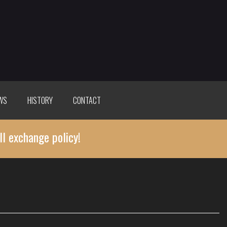
WS
HISTORY
CONTACT
ll exchange policy!