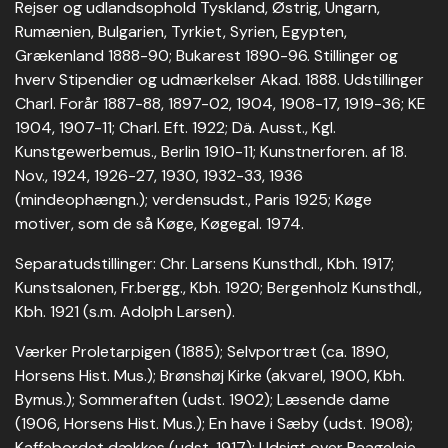
Rejser og udlandsophold Tyskland, Østrig, Ungarn,
Rumænien, Bulgarien, Tyrkiet, Syrien, Egypten,
Grækenland 1888-90; Bukarest 1890-96. Stillinger og
hverv Stipendier og udmærkelser Akad. 1888. Udstillinger
Charl. Forår 1887-88, 1897-02, 1904, 1908-17, 1919-36; KE
1904, 1907-11; Charl. Eft. 1922; Dä. Ausst., Kgl.
Kunstgewerbemus., Berlin 1910-11; Kunstnerforen. af 18.
Nov., 1924, 1926-27, 1930, 1932-33, 1936
(mindeophængn.); verdensudst., Paris 1925; Køge
motiver, som de så Køge, Køgegal. 1974.
Separatudstillinger: Chr. Larsens Kunsthdl., Kbh. 1917;
Kunstsalonen, Fr.bergg., Kbh. 1920; Bergenholz Kunsthdl.,
Kbh. 1921 (s.m. Adolph Larsen).
Værker Proletarpigen (1885); Selvportræt (ca. 1890,
Horsens Hist. Mus.); Brønshøj Kirke (akvarel, 1900, Kbh.
Bymus.); Sommeraften (udst. 1902); Læsende dame
(1906, Horsens Hist. Mus.); En have i Sæby (udst. 1908);
Kaffebordet dækkes (udst. 1917); Udsigt over Raageleje