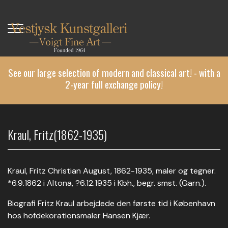
Skip
to
main
content
See our large selection of modern and classical art! - with a
2-year full exchange policy!
Kraul, Fritz(1862-1935)
Kraul, Fritz Christian August, 1862-1935, maler og tegner.
*6.9.1862 i Altona, ?6.12.1935 i Kbh., begr. smst. (Garn.).
Biografi Fritz Kraul arbejdede den første tid i København
hos hofdekorationsmaler Hansen Kjær.