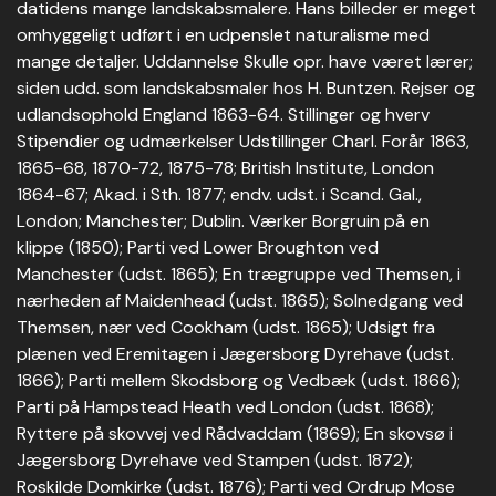
datidens mange landskabsmalere. Hans billeder er meget
omhyggeligt udført i en udpenslet naturalisme med
mange detaljer. Uddannelse Skulle opr. have været lærer;
siden udd. som landskabsmaler hos H. Buntzen. Rejser og
udlandsophold England 1863-64. Stillinger og hverv
Stipendier og udmærkelser Udstillinger Charl. Forår 1863,
1865-68, 1870-72, 1875-78; British Institute, London
1864-67; Akad. i Sth. 1877; endv. udst. i Scand. Gal.,
London; Manchester; Dublin. Værker Borgruin på en
klippe (1850); Parti ved Lower Broughton ved
Manchester (udst. 1865); En trægruppe ved Themsen, i
nærheden af Maidenhead (udst. 1865); Solnedgang ved
Themsen, nær ved Cookham (udst. 1865); Udsigt fra
plænen ved Eremitagen i Jægersborg Dyrehave (udst.
1866); Parti mellem Skodsborg og Vedbæk (udst. 1866);
Parti på Hampstead Heath ved London (udst. 1868);
Ryttere på skovvej ved Rådvaddam (1869); En skovsø i
Jægersborg Dyrehave ved Stampen (udst. 1872);
Roskilde Domkirke (udst. 1876); Parti ved Ordrup Mose