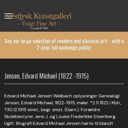
Skip
to
main
content
See our large selection of modern and classical art! - with a
2-year full exchange policy!
Jensen, Edvard Michael (1822 -1915)
Edvard Michael Jensen Weilbach oplysninger Genealogi
Jensen, Edvard Michael, 1822-1915, maler. *2.11.1822 i Kbh.,
?30.12.1915 smst., begr. smst. (Garn.). Forældre:
Skolebestyrer Jens J. og Louise Frederikke Steenberg.
Ugift. Biografi Edvard Michael Jensen hørte til blandt