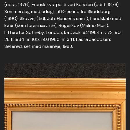
(udst. 1876); Fransk kystparti ved Kanalen (udst. 1878);
Sommerdag med udsigt til Øresund fra Skodsborg
(1890); Skovvej (tidl. Joh. Hansens saml.); Landskab med
køer (som forannævnte); Bøgeskov (Malmö Mus.).
Litteratur Sotheby, London, kat. auk. 8.2.1984 nr. 72, 90;
28.11.1984 nr. 165; 19.6.1985 nr. 341; Laura Jacobsen:
Søllerød, set med malerøje, 1983.