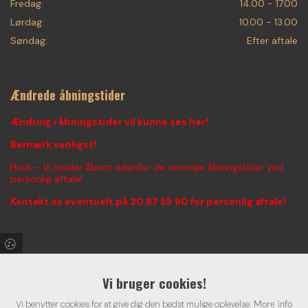
Fredag:
14.00 - 17.00
Lørdag:
10.00 - 13.00
Søndag:
Efter aftale
Ændrede åbningstider
Ændring i åbningstider vil kunne ses her!
Bemærk venligst!
Husk - Vi holder åbent udenfor de normale åbningstider ved
personlig aftale!
Kontakt os eventuelt på
20 87 55 90
for personlig aftale!
Find os på Facebook & Instagram!
Vi bruger cookies!
Følg med i vores seneste aktiviter, konkurrencer, og alt hvad
Vi benytter cookies for at give dig den bedst mulige oplevelse.
der foregår hos Vestjysk Kunstgalleri - Voigt Fine Art
More info