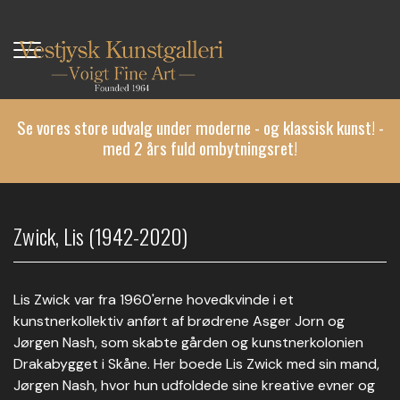
Gå
til
hovedindhold
Se vores store udvalg under moderne - og klassisk kunst! -
med 2 års fuld ombytningsret!
Zwick, Lis (1942-2020)
Lis Zwick var fra 1960'erne hovedkvinde i et
kunstnerkollektiv anført af brødrene Asger Jorn og
Jørgen Nash, som skabte gården og kunstnerkolonien
Drakabygget i Skåne. Her boede Lis Zwick med sin mand,
Jørgen Nash, hvor hun udfoldede sine kreative evner og