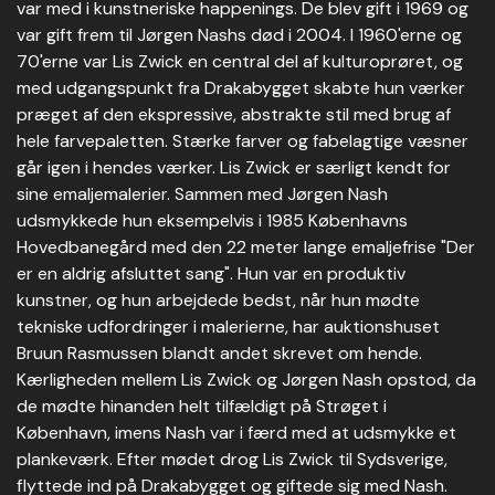
var med i kunstneriske happenings. De blev gift i 1969 og
var gift frem til Jørgen Nashs død i 2004. I 1960'erne og
70'erne var Lis Zwick en central del af kulturoprøret, og
med udgangspunkt fra Drakabygget skabte hun værker
præget af den ekspressive, abstrakte stil med brug af
hele farvepaletten. Stærke farver og fabelagtige væsner
går igen i hendes værker. Lis Zwick er særligt kendt for
sine emaljemalerier. Sammen med Jørgen Nash
udsmykkede hun eksempelvis i 1985 Københavns
Hovedbanegård med den 22 meter lange emaljefrise "Der
er en aldrig afsluttet sang". Hun var en produktiv
kunstner, og hun arbejdede bedst, når hun mødte
tekniske udfordringer i malerierne, har auktionshuset
Bruun Rasmussen blandt andet skrevet om hende.
Kærligheden mellem Lis Zwick og Jørgen Nash opstod, da
de mødte hinanden helt tilfældigt på Strøget i
København, imens Nash var i færd med at udsmykke et
plankeværk. Efter mødet drog Lis Zwick til Sydsverige,
flyttede ind på Drakabygget og giftede sig med Nash.