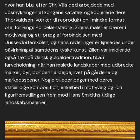
hvor han bl.a. efter Chr. VIIIs død arbejdede med
udsmykningen af kongens katafalk og kopierede flere
Thorvaldsen-værker til reproduktion i mindre format,
bl.a. for Bings Porcelænsfabrik. Zillens malerier bærer i
motivvalg og stil præg af forbindelsen med
Düsseldorferskolen, og hans raderinger er ligeledes under
påvirkning af samtidens tyske kunst. Zillen var imidlertid
også tæt på dansk guldaldertradition, bl.a. i
farveholdning, når han malede landskaber med udbredte
marker, dyr, bonden i arbejde, livet på gårdene og
markedsscener. Nogle billeder peger med deres
stilfærdige komposition, enkelhed i motivvalg og ro i
figurfremstillingen frem mod Hans Smidths tidlige
landskabsmalerier.