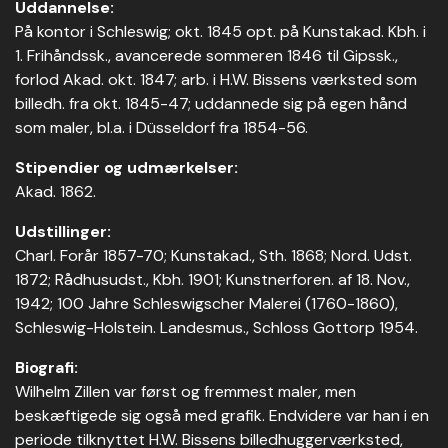
Uddannelse:
På kontor i Schleswig; okt. 1845 opt. på Kunstakad. Kbh. i
1. Frihåndssk., avancerede sommeren 1846 til Gipssk.,
forlod Akad. okt. 1847; arb. i H.W. Bissens værksted som
billedh. fra okt. 1845-47; uddannede sig på egen hånd
som maler, bl.a. i Düsseldorf fra 1854-56.
Stipendier og udmærkelser:
Akad. 1862.
Udstillinger:
Charl. Forår 1857-70; Kunstakad., Sth. 1868; Nord. Udst.
1872; Rådhusudst., Kbh. 1901; Kunstnerforen. af 18. Nov.,
1942; 100 Jahre Schleswigscher Malerei (1760-1860),
Schleswig-Holstein. Landesmus., Schloss Gottorp 1954.
Biografi:
Wilhelm Zillen var først og fremmest maler, men
beskæftigede sig også med grafik. Endvidere var han i en
periode tilknyttet H.W. Bissens billedhuggerværksted,