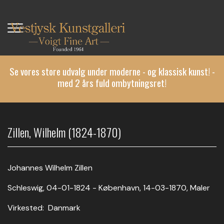
Gå
til
hovedindhold
Se vores store udvalg under moderne - og klassisk kunst! -
med 2 års fuld ombytningsret!
Zillen, Wilhelm (1824-1870)
Johannes Wilhelm Zillen
Schleswig, 04-01-1824 - København, 14-03-1870, Maler
Virkested: Danmark