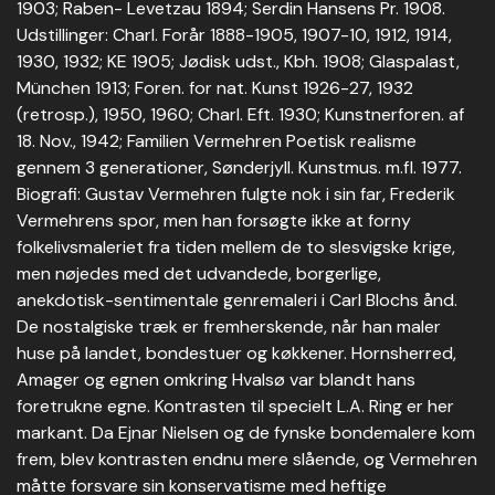
1903; Raben- Levetzau 1894; Serdin Hansens Pr. 1908.
Udstillinger: Charl. Forår 1888-1905, 1907-10, 1912, 1914,
1930, 1932; KE 1905; Jødisk udst., Kbh. 1908; Glaspalast,
München 1913; Foren. for nat. Kunst 1926-27, 1932
(retrosp.), 1950, 1960; Charl. Eft. 1930; Kunstnerforen. af
18. Nov., 1942; Familien Vermehren Poetisk realisme
gennem 3 generationer, Sønderjyll. Kunstmus. m.fl. 1977.
Biografi: Gustav Vermehren fulgte nok i sin far, Frederik
Vermehrens spor, men han forsøgte ikke at forny
folkelivsmaleriet fra tiden mellem de to slesvigske krige,
men nøjedes med det udvandede, borgerlige,
anekdotisk-sentimentale genremaleri i Carl Blochs ånd.
De nostalgiske træk er fremherskende, når han maler
huse på landet, bondestuer og køkkener. Hornsherred,
Amager og egnen omkring Hvalsø var blandt hans
foretrukne egne. Kontrasten til specielt L.A. Ring er her
markant. Da Ejnar Nielsen og de fynske bondemalere kom
frem, blev kontrasten endnu mere slående, og Vermehren
måtte forsvare sin konservatisme med heftige