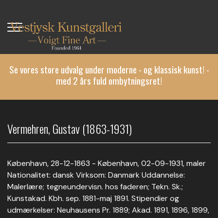
Gå
til
hovedindhold
Se vores store udvalg under moderne - og klassisk kunst! -
med 2 års fuld ombytningsret!
Vermehren, Gustav (1863-1931)
København, 28-12-1863 - København, 02-09-1931, maler
Nationalitet: dansk Virksom: Danmark Uddannelse:
Malerlære; tegneundervisn. hos faderen; Tekn. Sk.;
Kunstakad. Kbh. sep. 1881-maj 1891. Stipendier og
udmærkelser: Neuhausens Pr. 1889; Akad. 1891, 1896, 1899,