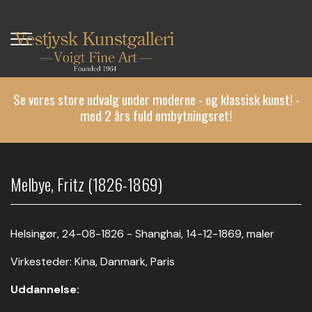
Gå
til
hovedindhold
Se vores store udvalg under moderne - og klassisk kunst! -
med 2 års fuld ombytningsret!
Melbye, Fritz (1826-1869)
Helsingør, 24-08-1826 - Shanghai, 14-12-1869, maler
Virkesteder: Kina, Danmark, Paris
Uddannelse: