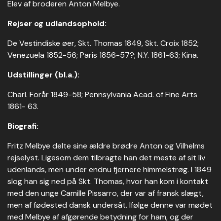
Elev af broderen Anton Melbye.
Rejser og udlandsophold:
De Vestindiske øer, Skt. Thomas 1849, Skt. Croix 1852;
Venezuela 1852-56; Paris 1856-57?; N.Y. 1861-63; Kina.
Udstillinger (bl.a.):
Charl. Forår 1849-58; Pennsylvania Acad. of Fine Arts
1861- 63.
Biografi:
Fritz Melbye delte sine ældre brødre Anton og Vilhelms
rejselyst. Ligesom dem tilbragte han det meste af sit liv
udenlands, men under endnu fjernere himmelstrøg. I 1849
slog han sig ned på Skt. Thomas, hvor han kom i kontakt
med den unge Camille Pissarro, der var af fransk slægt,
men af fødested dansk undersåt. Ifølge denne var mødet
med Melbye af afgørende betydning for ham, og der