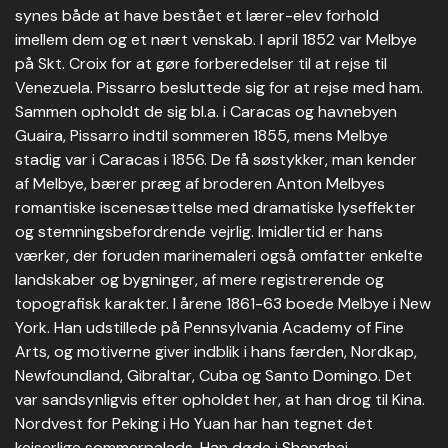
synes både at have bestået et lærer-elev forhold
imellem dem og et nært venskab. I april 1852 var Melbye
på Skt. Croix for at gøre forberedelser til at rejse til
Venezuela. Pissarro besluttede sig for at rejse med ham.
Sammen opholdt de sig bl.a. i Caracas og havnebyen
Guaira, Pissarro indtil sommeren 1855, mens Melbye
stadig var i Caracas i 1856. De få søstykker, man kender
af Melbye, bærer præg af broderen Anton Melbyes
romantiske iscenesættelse med dramatiske lyseffekter
og stemningsbefordrende vejrlig. Imidlertid er hans
værker, der foruden marinemaleri også omfatter enkelte
landskaber og bygninger, af mere registrerende og
topografisk karakter. I årene 1861-63 boede Melbye i New
York. Han udstillede på Pennsylvania Academy of Fine
Arts, og motiverne giver indblik i hans færden, Nordkap,
Newfoundland, Gibraltar, Cuba og Santo Domingo. Det
var sandsynligvis efter opholdet her, at han drog til Kina.
Nordvest for Peking i Ho Yuan har han tegnet det
kejserlige sommerpalads. Han døde i Shanghai.