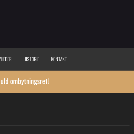
YHEDER
HISTORIE
KONTAKT
fuld ombytningsret!