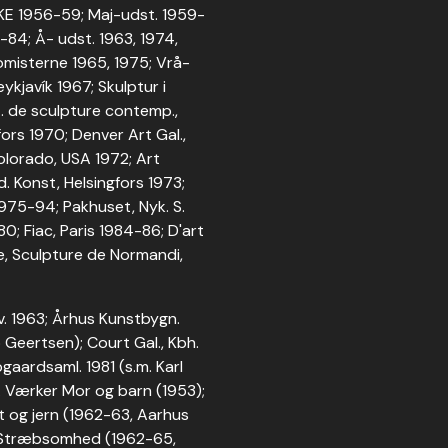
; KE 1956-59; Maj-udst. 1959-
-84; Å- udst. 1963, 1974,
omisterne 1965, 1975; Vrå-
ykjavík 1967; Skulptur i
t. de sculpture contemp.,
ors 1970; Denver Art Gal.,
olorado, USA 1972; Art
d. Konst, Helsingfors 1973;
1975-94; Pakhuset, Nyk. S.
; Fiac, Paris 1984-86; D'art
e, Sculpture de Normandi,
v. 1963; Århus Kunstbygn.
b Geertsen); Court Gal., Kbh.
gaardsaml. 1981 (s.m. Karl
6. Værker Mor og barn (1953);
t og jern (1962-63, Aarhus
; Stræbsomhed (1962-65,