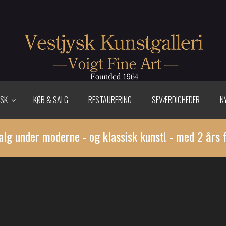
ISK
KØB & SALG
RESTAURERING
SEVÆRDIGHEDER
N
alg under moderne - og klassisk kunst! - med 2 års 