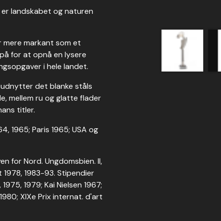
ed, er landskabet og naturen
er mere markant som et
på for at opnå en lysere
ngsopgaver i hele landet.
udnytter det blanke ståls
e, mellem ru og glatte flader
ans titler.
4, 1965; Paris 1965; USA og
yen for Nord. Ungdomsbien. II,
 1978, 1983-93. Stipendier
1975, 1979; Kai Nielsen 1967;
980; XIXe Prix internat. d'art