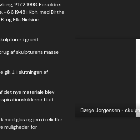
øbing, ?17.2.1998. Forældre:
. ~6.6.1948 i Kbh. med Birthe
. og Ella Nielsine
kulpturer i granit.
brug af skulpturens masse
 gik J. i slutningen af
f det nye materiale blev
pirationskilderne til et
ed glas og jern i relieffer
ye muligheder for