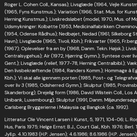
Roger L. Cohen Coll., Kansas); Livsglæde (1964, Vejle Kunst
(1965, Fyns Kunstmus.); Variation (1966, Stat. Mus. for Kun
Herning Kunstmus.); Livskredsløbet (model, 1970, Mus. of M
Udsmykninger: Kolbøtte (1953, Medicinalfabrikken Chemino
(1954, Odense Rådhus); Nedbøjet, Nedad (1961, Silkeborg St
Havn); Livsglæde (1965, Tivoli, Kbh.); Frikvarter (1965, Fr.be
(1967); Oplevelser fra en by (1968, Danm. Tekn. Højsk.); Li
Centralsygehus); Air (1972, Hjørring Gymn.); Syntese over liv
Gent.); Livsglæde (relief, 1977-78, Herning Centralbibl.); Væk
Den livsbekræftende (1984, Randers Komm.); Hommage à Egi
Kbh.); Vi skal alle igennem porten (1985, Post- og Telegraf
over liv 3 (1985, Odsherred Gymn.); Skulptur (1985, Provin
Skanderborg); Drejelig form (1986, David Wilstein Coll., Los 
Unibank, Luxembourg); Skulptur (1991, Danm. Miljøundersøgels
Carlsberg Bryggerierne i Malaysia og Bangkok (ca. 1992).
Litteratur Ole Vincent Larsen i: Kunst, 5, 1971, 104-06; L. Ro
Hus, Paris 1975; Helge Ernst: B.J., Court Gal., Kbh. 1976; Berl. 
Jyll.p. 4.10.1983 (H.P. Jensen); 4.6.1986; 8.6.1986 (H.P. Jensen);