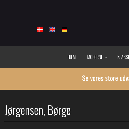
Gå
til
hovedindhold
HJEM
MODERNE
KLASS
Se vores store udv
Jørgensen, Børge