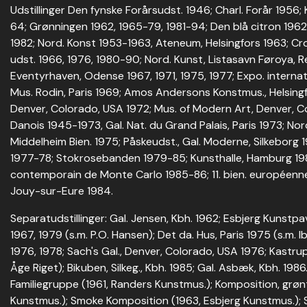
Udstillinger Den fynske Forårsudst. 1946; Charl. Forår 1956
64; Grønningen 1962, 1965-79, 1981-94; Den blå citron 1962
1982; Nord. Konst 1953-1963, Ateneum, Helsingfors 1963; Cr
udst. 1966, 1976, 1980-90; Nord. Kunst, Listasavn Føroya, Re
Eventyrhaven, Odense 1967, 1971, 1975, 1977; Expo. interna
Mus. Rodin, Paris 1969; Amos Andersons Konstmus., Helsingf
Denver, Colorado, USA 1972; Mus. of Modern Art, Denver, C
Danois 1945-1973, Gal. Nat. du Grand Palais, Paris 1973; Nor
Middelheim Bien. 1975; Påskeudst., Gal. Moderne, Silkeborg 
1977-78; Stokrosebanden 1979-85; Kunsthalle, Hamburg 1980
contemporain de Monte Carlo 1985-86; 11. bien. européenn
Jouy-sur-Eure 1984.
Separatudstillinger: Gal. Jensen, Kbh. 1962; Esbjerg Kunstpa
1967, 1979 (s.m. P.O. Hansen); Det da. Hus, Paris 1975 (s.m. I
1976, 1978; Sach's Gal., Denver, Colorado, USA 1976; Kastrup
Åge Riget); Bikuben, Silkeg., Kbh. 1985; Gal. Asbæk, Kbh. 198
Familiegruppe (1961, Randers Kunstmus.); Komposition, grøn
Kunstmus.); Smoke Komposition (1963, Esbjerg Kunstmus.)