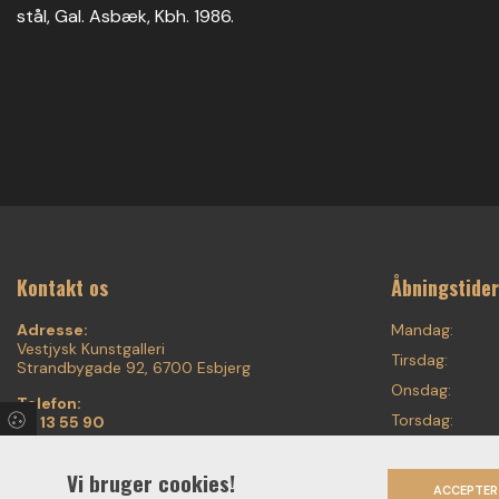
stål, Gal. Asbæk, Kbh. 1986.
Kontakt os
Åbningstider
Adresse:
Mandag:
Vestjysk Kunstgalleri
Tirsdag:
Strandbygade 92, 6700 Esbjerg
Onsdag:
Telefon:
Torsdag:
75 13 55 90
20 87 55 90
Fredag:
Email:
Vi bruger cookies!
Lørdag:
ACCEPTER
voigt.finearts@mail.tele.dk