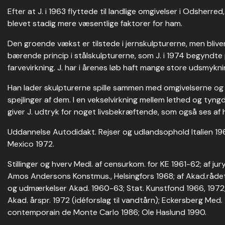
Efter at J. i 1963 flyttede til landlige omgivelser i Odsherr
blevet stadig mere væsentlige faktorer for ham.
Den groende vækst er tilstede i jernskulpturerne, men bliv
bærende princip i stålskulpturerne, som J. i 1974 begyndte 
farvevirkning. J. har i årenes løb haft mange store udsmykni
Han lader skulpturerne spille sammen med omgivelserne og 
spejlinger af dem. I en vekselvirkning mellem lethed og tyngd
giver J. udtryk for noget livsbekræftende, som også ses af h
Uddannelse Autodidakt. Rejser og udlandsophold Italien 196
Mexico 1972.
Stillinger og hverv Medl. af censurkom. for KE 1961-62; af jur
Amos Andersons Konstmus., Helsingfors 1968; af Akad.rådet
og udmærkelser Akad. 1960-63; Stat. Kunstfond 1966, 1972, 
Akad. årspr. 1972 (idéforslag til vandtårn); Eckersberg Med. 1
contemporain de Monte Carlo 1986; Ole Haslund 1990.