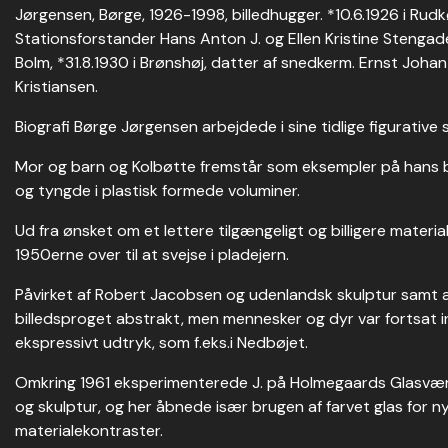
Jørgensen, Børge, 1926-1998, billedhugger. *10.6.1926 i Rudk
Stationsforstander Hans Anton J. og Ellen Kristine Stengade
Bolm, *31.8.1930 i Brønshøj, datter af snedkerm. Ernst Johan B
Kristiansen.
Biografi Børge Jørgensen arbejdede i sine tidlige figurative s
Mor og barn og Kolbøtte fremstår som eksempler på hans 
og tyngde i plastisk formede voluminer.
Ud fra ønsket om et lettere tilgængeligt og billigere materiale
1950erne over til at svejse i pladejern.
Påvirket af Robert Jacobsen og udenlandsk skulptur samt a
billedsproget abstrakt, men mennesker og dyr var fortsat ins
ekspressivt udtryk, som f.eks.i Nedbøjet.
Omkring 1961 eksperimenterede J. på Holmegaards Glasværk m
og skulptur, og her åbnede især brugen af farvet glas for n
materialekontraster.