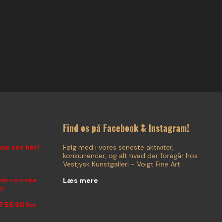
Find os på Facebook & Instagram!
nne ses her!
Følg med i vores seneste aktiviter,
konkurrencer, og alt hvad der foregår hos
Vestjysk Kunstgalleri - Voigt Fine Art
 de normale
Læs mere
e!
7 55 90
for