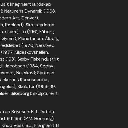
mus.); Imaginært landskab
st); Naturens Dynamik (1968,
odern Art, Denver).
va, Rønland); Skatteyderne
atssem.); To (1961, Fåborg
rg Gymn.); Planetarium, Ålborg
vskredsløbet (1970, Næstved
 (1977, Kildeskovshallen,
st (1981, Sæby Fiskeindustri);
ll Jacobsen (1984, Søpav.,
væsenet, Nakskov); Syntese
sbankernes Kursuscenter,
Angeles); Skulptur (1988-89,
er, Silkeborg); skulpturer til
strup Bøyesen: B.J., Det da.
Tid. 9.11.1981 (P.M. Hornung);
 Knud Voss: B.J., Fra granit til