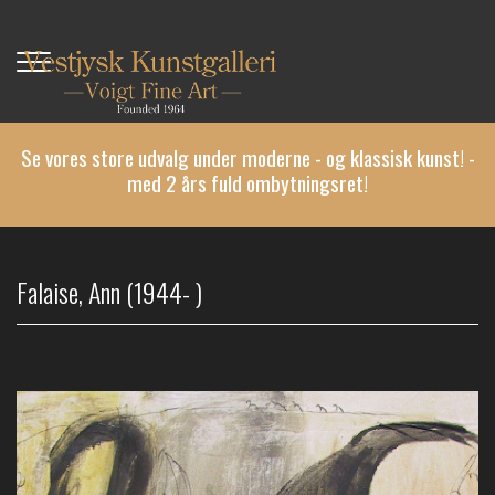
Gå
til
hovedindhold
Se vores store udvalg under moderne - og klassisk kunst! -
med 2 års fuld ombytningsret!
Falaise, Ann (1944- )