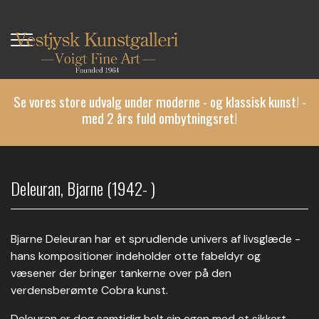
Gå
til
hovedindhold
Se vores store udvalg under moderne - og klassisk kunst! -
med 2 års fuld ombytningsret!
Deleuran, Bjarne (1942- )
Bjarne Deleuran har et sprudlende univers af livsglæde -
hans kompositioner indeholder otte fabeldyr og
væsener der bringer tankerne over på den
verdensberømte Cobra kunst.
Deleuran er dog samtidig helt sin egen med et sikkert