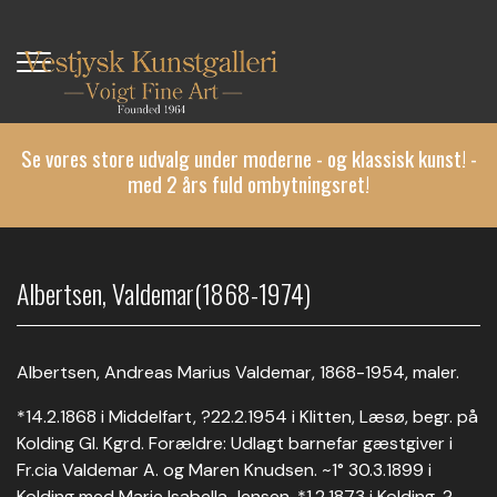
Gå
til
hovedindhold
Se vores store udvalg under moderne - og klassisk kunst! -
med 2 års fuld ombytningsret!
Albertsen, Valdemar(1868-1974)
Albertsen, Andreas Marius Valdemar, 1868-1954, maler.
*14.2.1868 i Middelfart, ?22.2.1954 i Klitten, Læsø, begr. på
Kolding Gl. Kgrd. Forældre: Udlagt barnefar gæstgiver i
Fr.cia Valdemar A. og Maren Knudsen. ~1° 30.3.1899 i
Kolding med Marie Isabella Jensen, *1.2.1873 i Kolding, ?