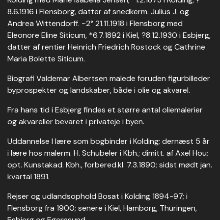
8.6.1916 i Flensborg, datter af snedkerm. Julius J. og
Andrea Wittendorff. ~2° 21.11.1918 i Flensborg med
Eleonore Eline Siticum, *6.7.1892 i Kiel, ?8.12.1930 i Esbjerg,
datter af rentier Heinrich Friedrich Rostock og Cathrine
Maria Bolette Siticum.
Biografi Valdemar Albertsen malede foruden figurbilleder
byprospekter og landskaber, både i olie og akvarel.
Fra hans tid i Esbjerg findes et større antal oliemalerier
og akvareller bevaret i privateje i byen.
Uddannelse I lære som bogbinder i Kolding; dernæst 5 år
i lære hos malerm. H. Schübeler i Kbh.; dimitt. af Axel Hou;
opt. Kunstakad. Kbh., forbered.kl. 7.3.1890; sidst mødt jan.
kvartal 1891.
Rejser og udlandsophold Bosat i Kolding 1894-97; i
Flensborg fra 1900; senere i Kiel, Hamborg, Thüringen,
Esbjerg og Egernsund.