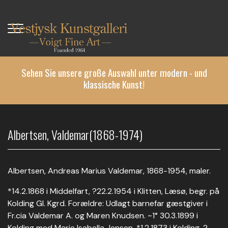
Direkt
zum
Inhalt
Sehen Sie unsere große Auswahl unter modern - und
klassische Kunst!
Albertsen, Valdemar(1868-1974)
Albertsen, Andreas Marius Valdemar, 1868-1954, maler.
*14.2.1868 i Middelfart, ?22.2.1954 i Klitten, Læsø, begr. på
Kolding Gl. Kgrd. Forældre: Udlagt barnefar gæstgiver i
Fr.cia Valdemar A. og Maren Knudsen. ~1° 30.3.1899 i
Kolding med Marie Isabella Jensen, *1.2.1873 i Kolding, ?