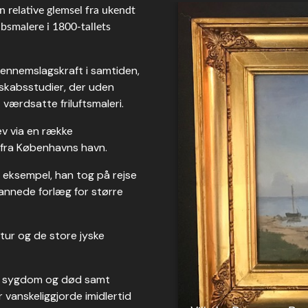
n relative glemsel fra ukendt
bsmalere i 1800-tallets
gennemslagskraft i samtiden,
skabsstudier, der uden
værdsatte friluftsmaleri.
v via en række
 fra Københavns havn.
 eksempel, han tog på rejse
annede forlæg for større
tur og de store jyske
ens sygdom og død samt
anskeliggjorde imidlertid