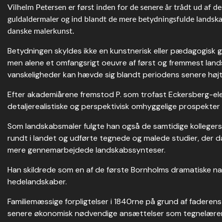
Vilhelm Petersen er først inden for de senere år trådt ud af de
guldaldermaler og ind blandt de mere betydningsfulde landska
danske malerkunst.
Betydningen skyldes ikke en kunstnerisk eller pædagogisk 
men alene et omfangsrigt oeuvre af først og fremmest land
vanskeligheder kan hævde sig blandt periodens senere højt 
Efter akademiårene fremstod P. som trofast Eckersberg-ele
detaljerealistiske og perspektivisk omhyggelige prospekter
Som landskabsmaler fulgte han også de samtidige kollegers
rundt i landet og udførte tegnede og malede studier, der d
mere gennemarbejdede landskabssynteser.
Han skildrede som en af de første Bornholms dramatiske na
hedelandskaber.
Familiemæssige forpligtelser i 1840rne på grund af fader
senere økonomisk nødvendige ansættelser som tegnelærer v