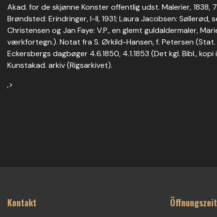
Akad. for de skjønne Konster offentlig udst. Malerier, 1838, 7
Brøndsted: Erindringer, I-II, 1931; Laura Jacobsen: Søllerød,
Christensen og Jan Faye: V.P., en glemt guldaldermaler, Mar
værkfortegn.). Notat fra S. Ørkild-Hansen, f. Petersen (Stat.
Eckersbergs dagbøger 4.6.1850, 4.1.1853 (Det kgl. Bibl., kopi i
Kunstakad. arkiv (Rigsarkivet).
,>
Kontakt
Öffnungszei