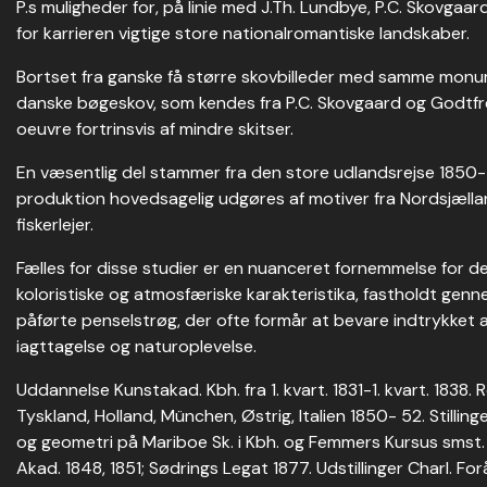
P.s muligheder for, på linie med J.Th. Lundbye, P.C. Skovgaard
for karrieren vigtige store nationalromantiske landskaber.
Bortset fra ganske få større skovbilleder med samme monum
danske bøgeskov, som kendes fra P.C. Skovgaard og Godtfr
oeuvre fortrinsvis af mindre skitser.
En væsentlig del stammer fra den store udlandsrejse 1850
produktion hovedsagelig udgøres af motiver fra Nordsjælla
fiskerlejer.
Fælles for disse studier er en nuanceret fornemmelse for de
koloristiske og atmosfæriske karakteristika, fastholdt ge
påførte penselstrøg, der ofte formår at bevare indtrykket 
iagttagelse og naturoplevelse.
Uddannelse Kunstakad. Kbh. fra 1. kvart. 1831-1. kvart. 1838
Tyskland, Holland, München, Østrig, Italien 1850- 52. Stilling
og geometri på Mariboe Sk. i Kbh. og Femmers Kursus smst
Akad. 1848, 1851; Sødrings Legat 1877. Udstillinger Charl. For