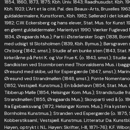
1854, 1860, 1873, 1875; Kbh. Univ. 1843; Raadhusudst. Kbh. 19
Kbh. 1923; L'Art et la cité, Pal. des Beaux-Arts, Bruxelles 19
guldaldermalere, Kunstforen., Kbh. 1982; Søllerød i det lokalh
1982; C.W. Eckersberg og hans elever, Stat. Mus. for Kunst 198
en glemt guldaldermaler, Marienlyst 1990. Værker Fuglevad 
1834, Øregaards Mus.); Parti i Østerlarsker Sogn (1838, Bor
med udsigt til Slotsholmen (1839, Kbh. Bymus.); Børsgraven 
Chr.borg (1842, smst.); Studie af en bunke sten (1843, Stat. 
kirketårne på Petri K. og Vor Frue K. (o. 1843, smst.); Studie a
Sandkisten ved Stormbroen med Thorvaldsens Mus. i baggr
Øresund med skibe, ud for Espergærde (1847, smst.); Marine
Øresund ved Strandmøllen (1848, smst.); Ponte Nomentano
(1852, Vestsjæll. Kunstmus.); En bådehavn (1854, Stat. Mus.
Tibberup Mølle (1854, Helsingør Kom. Mus.); Strandstudie f
Strandmøllen (1855, Øregaards Mus.); Skovparti ved å (o. 18
fra Egebæksvang (1872, Helsingør Komm. Mus.); Fra kysten 
Bornholms Kunstmus.); Stranden ved Espergærde (o. 1875, Sta
Kobberstiksaml.; Vestsjæll. Kunstmus. Litteratur Da. Kunstbl. 
Høyen, optrykt i: N.L. Høyen: Skrifter, I-III, 1871-76); K.F. Wibo