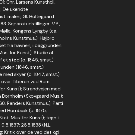
01; Chr. Larsens Kunsthdl.,
63; De ukendte
ist. maleri, Gl. Holtegaard
3. Separatudstillinger: V.P.,
Mølle, Kongens Lyngby (ca.
nholms Kunstmus.); Højbro
set fra havnen, i baggrunden
Mus. for Kunst); Studie af
f et stød (o. 1845, smst.);
unden (1846, smst.);
 med skyer (o. 1847, smst.);
 over Tiberen ved Rom
 for Kunst); Strandvejen med
ra Bornholm (Skovgaard Mus.);
68, Randers Kunstmus.); Parti
ved Hornbæk (o. 1875,
t. Mus. for Kunst); tegn. i
9.5.1837; 26.5.1838 (N.L.
rg: Kritik over de ved det kgl.