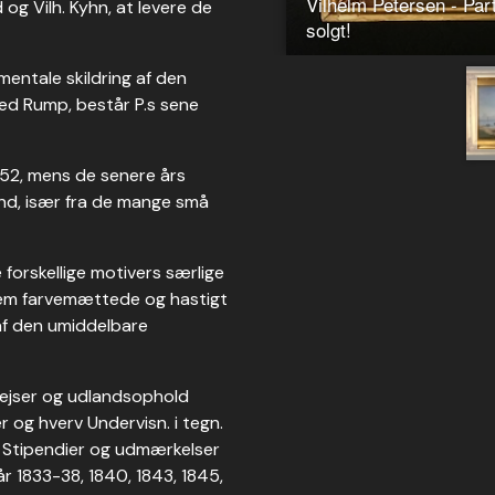
 og Vilh. Kyhn, at levere de
entale skildring af den
ed Rump, består P.s sene
-52, mens de senere års
nd, især fra de mange små
 forskellige motivers særlige
nnem farvemættede og hastigt
af den umiddelbare
. Rejser og udlandsophold
er og hverv Undervisn. i tegn.
. Stipendier og udmærkelser
år 1833-38, 1840, 1843, 1845,