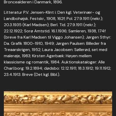
Broncealderen i Danmark, 1896.
Litteratur P.V. Jensen-Klint i: Den kgl. Veterinær- og
Landbohøjsk. Festskr., 1908, 162f; Pol. 27.9.1911 (nekr.);
20.3.1935 (Karl Madsen); Berl. Tid. 27.9.1911 (nekr.);
22.12.1922; Sorø Amtstid. 16.1.1936; Samleren, 1938, 174f
(breve fra Karl Madsen til Viggo Johansen); Jørgen Sthyr:
Da. Grafik 1800-1910, 1949; Jørgen Paulsen: Billeder fra
Treaarskrigen, 1952; Laura Jacobsen: Søllerød, set med
malerøje, 1983; Kirsten Agerbæk: Høyen mellem
klassicisme og romantik, 1984. Auktionskataloger: Alle
Charl.borg: 19.2.1894; dødsbo: 12.12.1911; 18.3.1912; 19.11.1912;
23.4.1913. Breve (Det kgl. Bibl.).