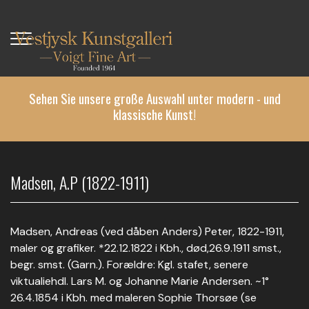
Direkt
zum
Inhalt
Sehen Sie unsere große Auswahl unter modern - und
klassische Kunst!
Madsen, A.P (1822-1911)
Madsen, Andreas (ved dåben Anders) Peter, 1822-1911,
maler og grafiker. *22.12.1822 i Kbh., død,26.9.1911 smst.,
begr. smst. (Garn.). Forældre: Kgl. stafet, senere
viktualiehdl. Lars M. og Johanne Marie Andersen. ~1°
26.4.1854 i Kbh. med maleren Sophie Thorsøe (se