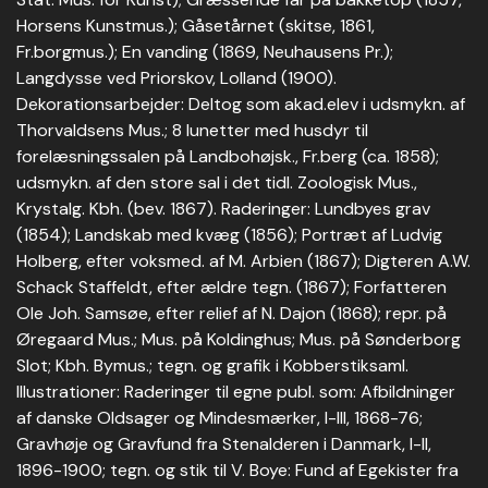
Horsens Kunstmus.); Gåsetårnet (skitse, 1861,
Fr.borgmus.); En vanding (1869, Neuhausens Pr.);
Langdysse ved Priorskov, Lolland (1900).
Dekorationsarbejder: Deltog som akad.elev i udsmykn. af
Thorvaldsens Mus.; 8 lunetter med husdyr til
forelæsningssalen på Landbohøjsk., Fr.berg (ca. 1858);
udsmykn. af den store sal i det tidl. Zoologisk Mus.,
Krystalg. Kbh. (bev. 1867). Raderinger: Lundbyes grav
(1854); Landskab med kvæg (1856); Portræt af Ludvig
Holberg, efter voksmed. af M. Arbien (1867); Digteren A.W.
Schack Staffeldt, efter ældre tegn. (1867); Forfatteren
Ole Joh. Samsøe, efter relief af N. Dajon (1868); repr. på
Øregaard Mus.; Mus. på Koldinghus; Mus. på Sønderborg
Slot; Kbh. Bymus.; tegn. og grafik i Kobberstiksaml.
Illustrationer: Raderinger til egne publ. som: Afbildninger
af danske Oldsager og Mindesmærker, I-III, 1868-76;
Gravhøje og Gravfund fra Stenalderen i Danmark, I-II,
1896-1900; tegn. og stik til V. Boye: Fund af Egekister fra