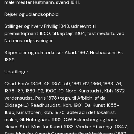
malermester Hultmann, svend 1841.
Rejser og udlandsophold
Stillinger og hverv Frivillig 1848, udnævnt til
premierløjtnant 1850, til kaptajn 1864; fast medarb. ved
Nat.mus. udgravninger.
Stipendier og udmærkelser Akad. 1867; Neuhausens Pr.
1869.
Udstillinger
Charl. Forår 1846-48, 1852-59, 1861-62, 1866, 1868-76,
1878- 87, 1889-92, 1900-10; Nord. Kunstudst., Kbh. 1872;
verdensudst., Paris 1878 (tegn. til Afbildn. af da.
Oldsager...); Raadhusudst., Kbh. 1901; Da. Kunst 1855-
1885, Kunstforen., Kbh. 1975; Søllerød i det lokalhist.
maleri, Gl. Holtegaard 1982; C.W. Eckersberg og hans
elever, Stat. Mus. for Kunst 1983. Værker Et vænge (1847,
Stat. Mus. for Kunst); Græssende får på bakketop (1857,