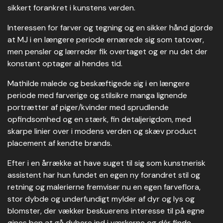
sikkert forankret i kunstens verden.
Interessen for farver og tegning og en sikker hånd gjorde
at MJ i en længere periode ernærede sig som tatovør,
men pensler og lærreder fik overtaget og er nu det der
konstant optager al hendes tid.
Mathilde malede og beskæftigede sig i en længere
periode med farverige og stilsikre manga lignende
portrætter af piger/kvinder med sprudlende
opfindsomhed og en stærk, fin detaljerigdom, med
skarpe linier over i modens verden og skæv product
placement af kendte brands.
Efter i en årrække at have suget til sig som kunstnerisk
assistent har hun fundet en egen ny forandret stil og
retning og malerierne fremviser nu en egen farveflora,
stor dybde og underfundigt mylder af dyr og lys og
blomster, der vækker beskuerens interesse til på egne
øjnes ben at gå dybere ind i værkerne og dér finde