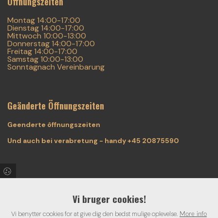
Öffnungszeiten
Montag 14:00-17:00
Dienstag 14:00-17:00
Mittwoch 10:00-13:00
Donnerstag 14:00-17:00
Freitag 14:00-17:00
Samstag 10:00-13:00
Sonntagnach Vereinbarung
Geänderte Öffnungszeiten
Geenderte ôffnungszeiten
Und auch bei verabretung - handy +45 20875590
Facebook! & Instagram!
Vi bruger cookies!
Folgen Sie unseren aktuellen Aktivitäten, Wettbewerbe und
Vi benytter cookies for at give dig den bedst mulige oplevelse.
günstige angebote. "Like" uns - und Sie kriegen aktuelles
More info