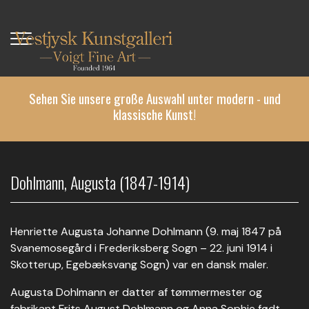
Direkt
zum
Inhalt
Sehen Sie unsere große Auswahl unter modern - und
klassische Kunst!
Dohlmann, Augusta (1847-1914)
Henriette Augusta Johanne Dohlmann (9. maj 1847 på
Svanemosegård i Frederiksberg Sogn – 22. juni 1914 i
Skotterup, Egebæksvang Sogn) var en dansk maler.
Augusta Dohlmann er datter af tømmermester og
fabrikant Frits August Dohlmann og Anna Sophie født