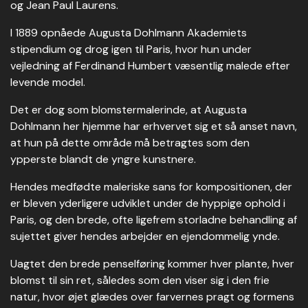
og Jean Paul Laurens.
I 1889 opnåede Augusta Dohlmann Akademiets
stipendium og drog igen til Paris, hvor hun under
vejledning af Ferdinand Humbert væsentlig malede efter
levende model.
Det er dog som blomstermalerinde, at Augusta
Dohlmann her hjemme har erhvervet sig et så anset navn,
at hun på dette område må betragtes som den
ypperste blandt de yngre kunstnere.
Hendes medfødte maleriske sans for kompositionen, der
er bleven yderligere udviklet under de hyppige ophold i
Paris, og den brede, ofte ligefrem storladne behandling af
sujettet giver hendes arbejder en ejendommelig ynde.
Uagtet den brede penselføring kommer hver plante, hver
blomst til sin ret, således som den viser sig i den frie
natur, hvor øjet glædes over farvernes pragt og formens