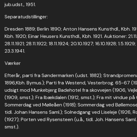
jub.udst., 1951.
Separatudstillinger:
Dresden 1889; Berlin 1890; Anton Hansens Kunsthdl., Kbh. 191
Kbh. 1920; Einar Heusers Kunsthdl., Kbh. 1921. Auktioner: 21.11.
28.11.1921; 28.11.1922; 18.11.1924; 20.10.1927; 16.10.1928; 1.5.1929; 2
23.3.1941.
Værker
Efterår, parti fra Søndermarken (udst. 1882); Strandpromen
1896,Kbh. Bymus.); Parti fra Westend, Vesterbrog. 65-67 (1902
udsigt mod Munkebjerg Badehotel fra skovvejen (1906, Vejl
(1909, smst.); Fra Ibækdalen (1912, smst.); Fra mit vindue på 
Sommerdag ved Mølleåen (1918); Sommerdag ved Bøllemosen 
tidl. Johan Hansens Saml.); Solnedgang ved Liseleje (1926, R
(1927); Porten ved Rysensteen (u.å., tidl. Joh. Hansens Saml.
smst.).