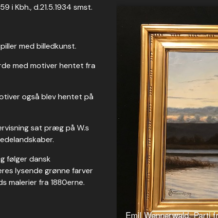
9 i Kbh., d.21.5.1934 smst.
iller med billedkunst.
rde med motiver hentet fra
 motiver også blev hentet på
ervisning sat præg på W.s
 hedelandskaber.
og følger dansk
res lysende grønne farver
 malerier fra 1880erne.