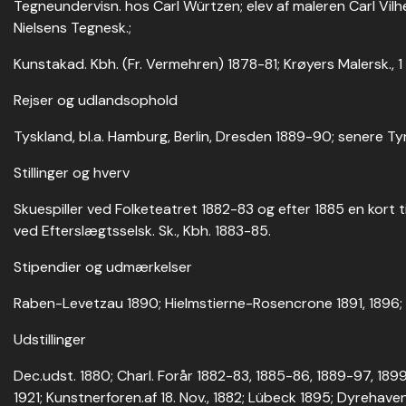
Tegneundervisn. hos Carl Würtzen; elev af maleren Carl Vilhe
Nielsens Tegnesk.;
Kunstakad. Kbh. (Fr. Vermehren) 1878-81; Krøyers Malersk., 1
Rejser og udlandsophold
Tyskland, bl.a. Hamburg, Berlin, Dresden 1889-90; senere Tyr
Stillinger og hverv
Skuespiller ved Folketeatret 1882-83 og efter 1885 en kort t
ved Efterslægtsselsk. Sk., Kbh. 1883-85.
Stipendier og udmærkelser
Raben-Levetzau 1890; Hielmstierne-Rosencrone 1891, 1896; A
Udstillinger
Dec.udst. 1880; Charl. Forår 1882-83, 1885-86, 1889-97, 189
1921; Kunstnerforen.af 18. Nov., 1882; Lübeck 1895; Dyrehave