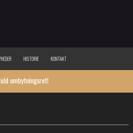
YHEDER
HISTORIE
KONTAKT
fuld ombytningsret!