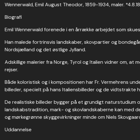
Wennerwald, Emil August Theodor, 1859-1934, maler. *4.8.185
Biografi
Emil Wennerwald forenede i en årrække arbejdet som skuesp
Han malede fortrinsvis landskaber, skovpartier og bondegå
Nordsjælland og det østlige Jylland.
Adskillige malerier fra Norge, Tyrol og Italien vidner om, at
rejser.
Både koloristisk og i kompositionen har Fr. Vermehrens und
billeder, specielt på hans Italiensbilleder og de vidtstrakte
De realistiske billeder bygger på et grundigt naturstudium 
landskabstradition, mark- og skovlandskaberne kan med de
og mørkegrønne skyggevirkninger minde om Niels Skovgaards
Uddannelse