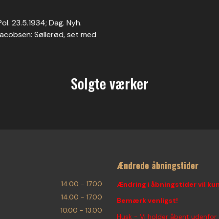
ol. 23.5.1934; Dag. Nyh.
a Jacobsen: Søllerød, set med
Solgte værker
Ændrede åbningstider
14.00 - 17.00
Ændring i åbningstider vil ku
14.00 - 17.00
Bemærk venligst!
10.00 - 13.00
Husk - Vi holder åbent udenfor