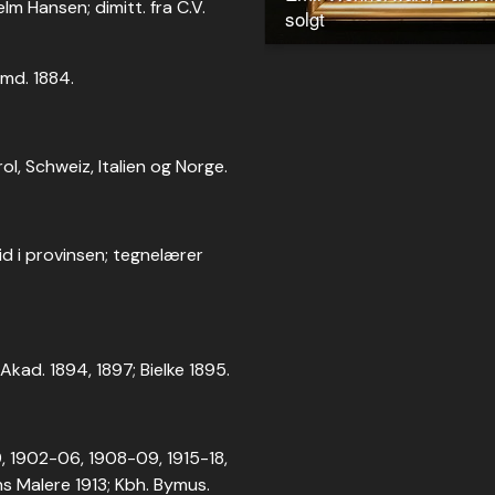
lm Hansen; dimitt. fra C.V.
 md. 1884.
ol, Schweiz, Italien og Norge.
id i provinsen; tegnelærer
kad. 1894, 1897; Bielke 1895.
9, 1902-06, 1908-09, 1915-18,
ns Malere 1913; Kbh. Bymus.