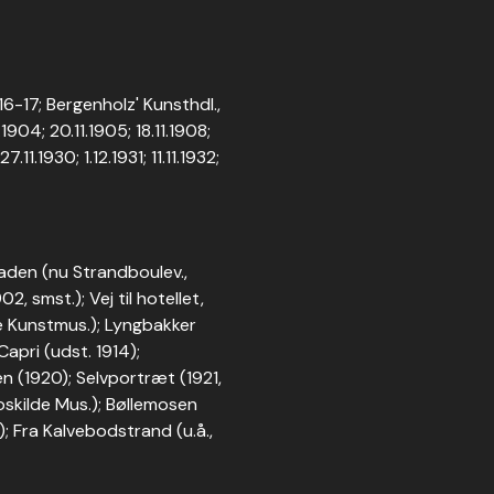
6-17; Bergenholz' Kunsthdl.,
1904; 20.11.1905; 18.11.1908;
7.11.1930; 1.12.1931; 11.11.1932;
aden (nu Strandboulev.,
, smst.); Vej til hotellet,
e Kunstmus.); Lyngbakker
Capri (udst. 1914);
(1920); Selvportræt (1921,
oskilde Mus.); Bøllemosen
); Fra Kalvebodstrand (u.å.,