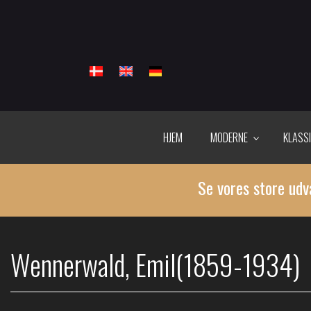
Gå
til
hovedindhold
HJEM
MODERNE
KLASS
Se vores store udv
Wennerwald, Emil(1859-1934)