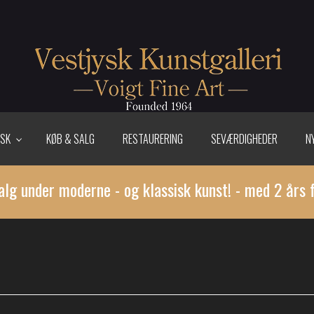
ISK
KØB & SALG
RESTAURERING
SEVÆRDIGHEDER
N
alg under moderne - og klassisk kunst! - med 2 års 