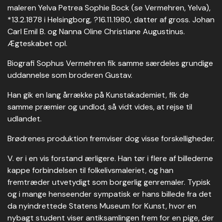
maleren Yelva Petrea Sophie Bock (se Vermehren, Yelva),
*13.2.1878 i Helsingborg, ?16.11.1980, datter af gross. Johan
Carl Emil B. og Nanna Oline Christiane Augustinus.
Ægteskabet opl.
Biografi Sophus Vermehren fik samme særdeles grundige
uddannelse som broderen Gustav.
Han gik en lang årrække på Kunstakademiet, fik de
samme præmier og undlod, så vidt vides, at rejse til
udlandet.
Brødrenes produktion fremviser dog visse forskelligheder.
V. er i en vis forstand ærligere. Han tør i flere af billederne
kappe forbindelsen til folkelivsmaleriet, og han
fremtræder utvetydigt som borgerlig genremaler. Typisk
og i mange henseender sympatisk er hans billede fra det
da nyindrettede Statens Museum for Kunst, hvor en
nybagt student viser antiksamlingen frem for en pige, der