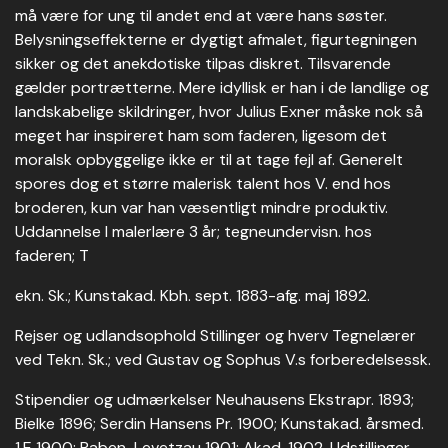
må være for ung til andet end at være hans søster.
Belysningseffekterne er dygtigt afmalet, figurtegningen
sikker og det anekdotiske tilpas diskret. Tilsvarende
gælder portrætterne. Mere idyllisk er han i de landlige og
landskabelige skildringer, hvor Julius Exner måske nok så
meget har inspireret ham som faderen, ligesom det
moralsk opbyggelige ikke er til at tage fejl af. Generelt
spores dog et større malerisk talent hos V. end hos
broderen, kun var han væsentligt mindre produktiv.
Uddannelse I malerlære 3 år; tegneundervisn. hos
faderen; T
ekn. Sk.; Kunstakad. Kbh. sept. 1883-afg. maj 1892.
Rejser og udlandsophold Stillinger og hverv Tegnelærer
ved Tekn. Sk.; ved Gustav og Sophus V.s forberedelsessk.
Stipendier og udmærkelser Neuhausens Ekstrapr. 1893;
Bielke 1896; Serdin Hansens Pr. 1900; Kunstakad. årsmed.
1.E 1900; Raben-Levetzau 1901; Akad. 1902. Udstillinger