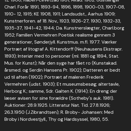
Charl. Forår 1891, 1893-94, 1896, 1898, 1900-03, 1907-08,
1910- 12, 1915; KE 1908, 1911; Landsudst., Aarhus 1909;
Kunstnerforen. af 18. Nov., 1923, 1926-27, 1930, 1932-33,
1935-37, 1941-42, 1944; Da. Kunstnerslægter, Charl.borg
1952; Familien Vermehren Poetisk realisme gennem 3
generationer, Sønderjyll. Kunstmus. m.fl. 1977. Værker
Portræt af litograf A. Kittendorff (Neuhausens Ekstrapr.
1893); Interiør med to personer (ml. 1881 og 1894, Stat.
Mus. for Kunst); Når den syge har fået ro (Kunstakad.
årsmed. og Serdin Hansens Pr. 1902); Datteren er bedt
ud til aften (1902); Portræt af maleren Frederik
Vermehren (udst. 1903); Et museumsbesøg; altertavle,
Herborg K.; samme, Sdr. Galten K. (1914); En dreng der
læser avisen for sine forældre (Sotheby's auk. 1981).
Auktioner: 28.9.1925. Litteratur Nat. Tid. 27.8.1926;
26.3.1950 (J.Zibrandtsen); R. Broby- Johansen: Med
Broby i Nordvestjyll., Thy og Hardsyssel, 1980, 55.