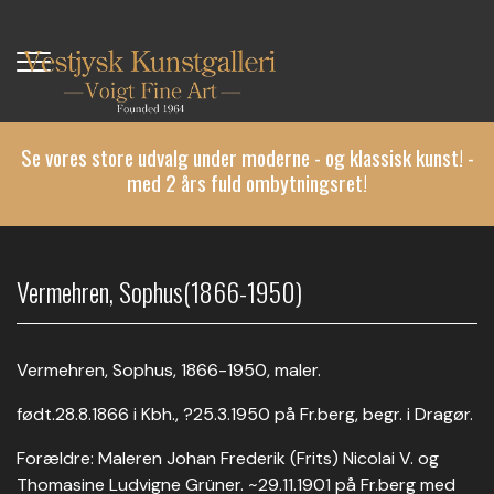
Gå
til
hovedindhold
Se vores store udvalg under moderne - og klassisk kunst! -
med 2 års fuld ombytningsret!
Vermehren, Sophus(1866-1950)
Vermehren, Sophus, 1866-1950, maler.
født.28.8.1866 i Kbh., ?25.3.1950 på Fr.berg, begr. i Dragør.
Forældre: Maleren Johan Frederik (Frits) Nicolai V. og
Thomasine Ludvigne Grüner. ~29.11.1901 på Fr.berg med