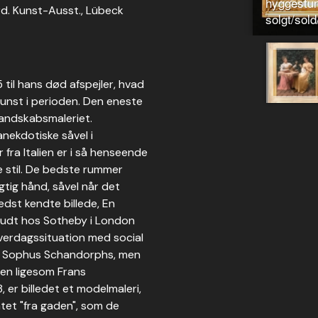
hyggestun
ord. Kunst-Ausst., Lübeck
solgt/sol
til hans død afspejler, hvad
kunst i perioden. Den eneste
 landskabsmaleriet.
nekdotiske såvel i
r fra Italien er i så henseende
e stil. De bedste rummer
gtig hånd, såvel når det
edst kendte billede, En
budt hos Sotheby i London
 hverdagssituation med social
ark Sophus Schandorphs, men
Men ligesom Frans
8, er billedet et modelmaleri,
ntet "fra gaden", som de