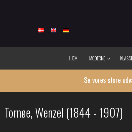
Gå
til
hovedindhold
HJEM
MODERNE
KLASS
Se vores store udv
Tornøe, Wenzel (1844 - 1907)