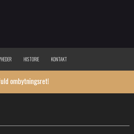
YHEDER
HISTORIE
KONTAKT
fuld ombytningsret!