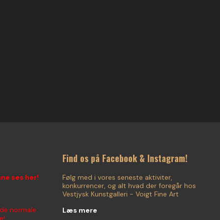
Find os på Facebook & Instagram!
nne ses her!
Følg med i vores seneste aktiviter,
konkurrencer, og alt hvad der foregår hos
Vestjysk Kunstgalleri - Voigt Fine Art
 de normale
Læs mere
e!