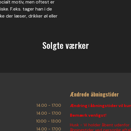
ocialt motiv, men oftest er
ske. F.eks. tager han i de
der læser, drikker øl eller
Solgte værker
Ændrede åbningstider
14.00 - 17.00
Ændring i åbningstider vil ku
14.00 - 17.00
Bemærk venligst!
10.00 - 13.00
Husk - Vi holder åbent udenfor
14.00 - 17.00
åbningstider ved personlig aftal