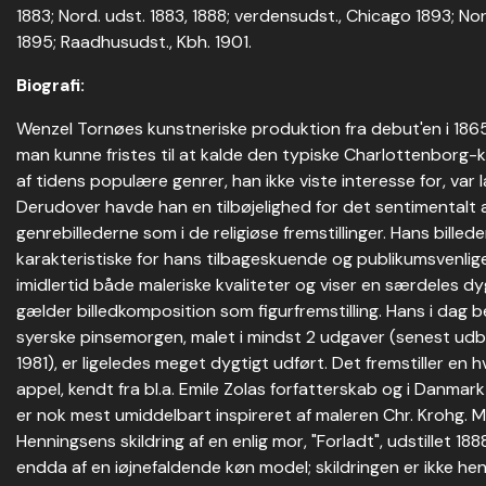
1883; Nord. udst. 1883, 1888; verdensudst., Chicago 1893; N
1895; Raadhusudst., Kbh. 1901.
Biografi:
Wenzel Tornøes kunstneriske produktion fra debut'en i 1865 
man kunne fristes til at kalde den typiske Charlottenborg-
af tidens populære genrer, han ikke viste interesse for, var
Derudover havde han en tilbøjelighed for det sentimentalt a
genrebillederne som i de religiøse fremstillinger. Hans billede
karakteristiske for hans tilbageskuende og publikumsvenlig
imidlertid både maleriske kvaliteter og viser en særdeles dy
gælder billedkomposition som figurfremstilling. Hans i dag b
syerske pinsemorgen, malet i mindst 2 udgaver (senest ud
1981), er ligeledes meget dygtigt udført. Det fremstiller en
appel, kendt fra bl.a. Emile Zolas forfatterskab og i Danm
er nok mest umiddelbart inspireret af maleren Chr. Krohg. 
Henningsens skildring af en enlig mor, "Forladt", udstillet 188
endda af en iøjnefaldende køn model; skildringen er ikke he