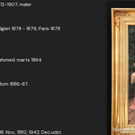
12-1907, maler
gien 1878 - 1879, Paris 1878
 sølvmed. marts 1864.
; Rom 1886-87.
Wenzel To
8. Nov., 1882, 1942; Dec.udst.