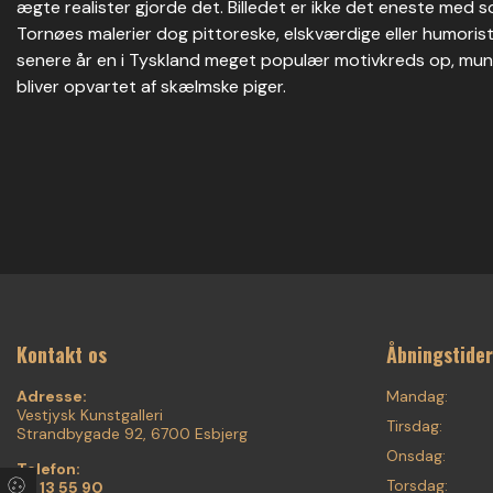
ægte realister gjorde det. Billedet er ikke det eneste med s
Tornøes malerier dog pittoreske, elskværdige eller humoristi
senere år en i Tyskland meget populær motivkreds op, munke 
bliver opvartet af skælmske piger.
Kontakt os
Åbningstider
Adresse:
Mandag:
Vestjysk Kunstgalleri
Tirsdag:
Strandbygade 92, 6700 Esbjerg
Onsdag:
Telefon:
Torsdag:
75 13 55 90