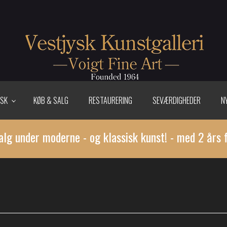
ISK
KØB & SALG
RESTAURERING
SEVÆRDIGHEDER
N
alg under moderne - og klassisk kunst! - med 2 års 