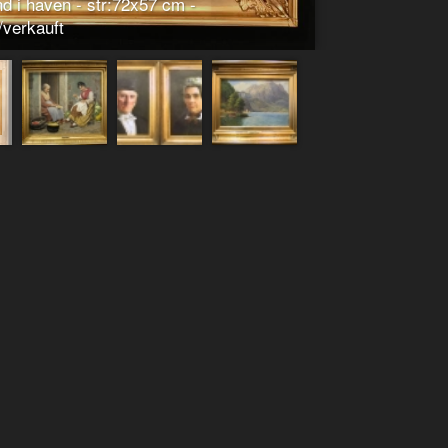
d i haven - str:72x57 cm -
d/verkauft