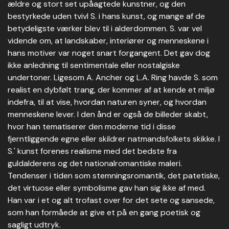
ældre og stort set upåagtede kunstner, og den
bestyrkede uden tvivl S. i hans kunst, og mange af de
betydeligste værker blev til i alderdommen. S. var vel
vidende om, at landskaber, interiører og menneskene i
hans motiver var noget snart forgangent. Det gav dog
ikke anledning til sentimentale eller nostalgiske
undertoner. Ligesom A. Ancher og L.A. Ring havde S. som
realist en dybfølt trang, der kommer af at kende et miljø
indefra, til at vise, hvordan naturen syner, og hvordan
menneskene lever. I den ånd er også de billeder skabt,
hvor han tematiserer den moderne tid i disse
fjerntliggende egne eller skildrer natmandsfolkets skikke. I
S.' kunst forenes realisme med det bedste fra
guldalderens og det nationalromantiske maleri.
Tendenser i tiden som stemningsromantik, det patetiske,
det virtuose eller symbolisme gav han sig ikke af med.
Han var i et og alt trofast over for det sete og sansede,
som han formåede at give et på en gang poetisk og
sagligt udtryk.