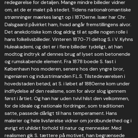
redegørelse for detaljen. Mange mindre billeder vidner
om, at de er malet på stedet. Tidens nationalromantiske
strømninger mærkes langt op i 1870erne. Især har Chr.
Dalsgaard påvirket ham, hvad angår fremstillingens alvor.
Det anekdotiske kom dog aldrig til at spille nogen rolle i
hans folkelivsbilleder. Vinteren 1870-71 deltog S. i V. Kyhns
Huleakademi, og det er i flere billeder tydeligt, at han
modtog indtryk af dennes brug af lyset som betonende
og rumskabende element. Fra 1878 boede S. fast i
København hos moderen, senere hos den yngre bror,
ingeniøren og industrimanden F.L.S. Tilstedeværelsen i
hovedstaden betød, at S. i løbet af 1880erne kom under
indflydelse af den realisme, som for alvor slog igennem
først i årtiet. Og han har uden tvivl hilst den velkommen,
for de ideale og nationale fordringer, som traditionen
satte, passede dårligt til hans temperament. Hans
malerier og hele livsførelse vidner om jordbundethed og i
øvrigt et uhildet forhold til natur og mennesker. Med
realismen gik S. tættere på motivet, han begrænsede