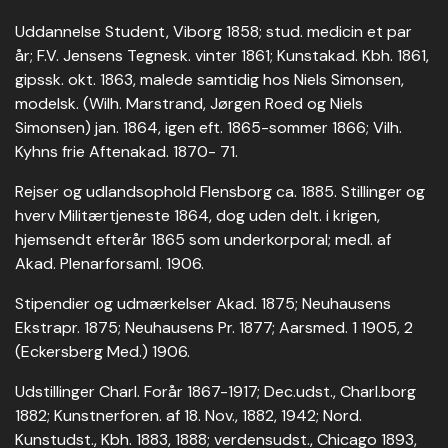
Uddannelse Student, Viborg 1858; stud. medicin et par
år; F.V. Jensens Tegnesk. vinter 1861; Kunstakad. Kbh. 1861,
gipssk. okt. 1863, malede samtidig hos Niels Simonsen,
modelsk. (Wilh. Marstrand, Jørgen Roed og Niels
Simonsen) jan. 1864, igen eft. 1865-sommer 1866; Vilh.
Kyhns frie Aftenakad. 1870- 71.
Rejser og udlandsophold Flensborg ca. 1885. Stillinger og
hverv Militærtjeneste 1864, dog uden delt. i krigen,
hjemsendt efterår 1865 som underkorporal; medl. af
Akad. Plenarforsaml. 1906.
Stipendier og udmærkelser Akad. 1875; Neuhausens
Ekstrapr. 1875; Neuhausens Pr. 1877; Aarsmed. 1 1905, 2
(Eckersberg Med.) 1906.
Udstillinger Charl. Forår 1867-1917; Dec.udst., Charl.borg
1882; Kunstnerforen. af 18. Nov., 1882, 1942; Nord.
Kunstudst., Kbh. 1883, 1888; verdensudst., Chicago 1893,