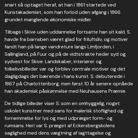
snart så optaget heraf, at han i 1861 startede ved
Kunstakademiet, som han forlod uden afgang i 1866
grundet manglende økonomiske midler.
Tilbage i Skive uden uddannelse fortsatte han sit kald. S.
havde fra barnsben været glad for friluftsliv, og motiver
fandt han på lange vandreture langs Limfjorden, i
Sallingland, på Fuur og på de vidtstrakte heder syd og
sydvest for Skive. Landskaber, interiører og
folkelivsbilleder var og forblev centrale motiver og det
dagligdags det bærende i hans kunst. S. debuterede i
1867 på Charlottenborg, men først 10 år senere opnåede
han akademisk påskønnelse med Neuhausens Præmie.
De tidlige billeder viser S. som en omhyggelig, noget
uskolet kunstner med sans for malerisk stoflighed og
fornemmelse for lys og med udpræget form- og
rumsans. Heri var S. præget af Eckersbergskolens
saglighed med dens vægtning af iagttagelse og