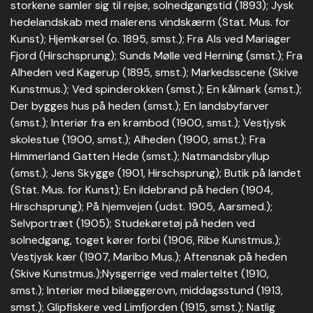
storkene samler sig til rejse, solnedgangstid (1893); Jysk
hedelandskab med malerens vindskærm (Stat. Mus. for
Kunst); Hjemkørsel (o. 1895, smst.); Fra Als ved Mariager
Fjord (Hirschsprung); Sunds Mølle ved Herning (smst.); Fra
Alheden ved Kagerup (1895, smst.); Markedsscene (Skive
Kunstmus.); Ved spinderokken (smst.); En kålmark (smst.);
Der bygges hus på heden (smst.); En landsbyfarver
(smst.); Interiør fra en krambod (1900, smst.); Vestjysk
skolestue (1900, smst.); Alheden (1900, smst.); Fra
Himmerland Gatten Hede (smst.); Natmandsbryllup
(smst.); Jens Skygge (1901, Hirschsprung); Butik på landet
(Stat. Mus. for Kunst); En ildebrand på heden (1904,
Hirschsprung); På hjemvejen (udst. 1905, Aarsmed.);
Selvportræt (1905); Studekøretøj på heden ved
solnedgang, toget kører forbi (1906, Ribe Kunstmus.);
Vestjysk kær (1907, Maribo Mus.); Aftensnak på heden
(Skive Kunstmus.);Nysgerrige ved malerteltet (1910,
smst.); Interiør med bilæggerovn, middagsstund (1913,
smst.); Glipfiskere ved Limfjorden (1915, smst.); Natlig