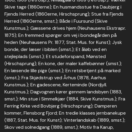
Skive tage (1860erne); En husmandsstue fra Daubjerg i
Fjends Herred (1860erne, Hirschsprung); Stue fra Fjends
Herred (1860erne, smst.); Både i Fuursund (Skive
Kunstmus.); Gæssene drives hjem (Neuhausens Ekstrapr.
1875); En fremmed spørger om vej i bondegården på
heden (Neuhausens Pr. 1877, Stat. Mus. for Kunst); Jysk
bonde, der læser i biblen (smst.); Et åløb ved en
stejleplads (smst.); Et studeforspand, Mønsted
(Hirschsprung); En kone, der maler kaffebønner (smst.);
En læsende lille pige (smst.); En retsbetjent på marked
(smst.); Fra Skjødstrup ved Århus (1878, Aarhus
Kunstmus.); En gadescene, Kerteminde (Nordjyll.
Kunstmus.); Dagvognen kører gennem landsbyen (1883,
smst.); Min stue i Simmelkjær (1884, Skive Kunstmus.); Fra
Ferring Kirke ved Bovbjerg (Hirschsprung); Damperen
kommer, Flensborg Fjord; En tredie klasses jernbanekupe
(1887, Stat. Mus. for Kunst); Vinterlandskab (1889, smst.);
Skov ved solnedgang (1889, smst.); Motiv fra Karup,