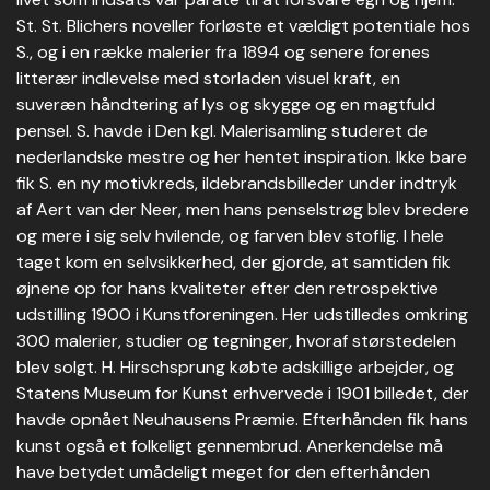
St. St. Blichers noveller forløste et vældigt potentiale hos
S., og i en række malerier fra 1894 og senere forenes
litterær indlevelse med storladen visuel kraft, en
suveræn håndtering af lys og skygge og en magtfuld
pensel. S. havde i Den kgl. Malerisamling studeret de
nederlandske mestre og her hentet inspiration. Ikke bare
fik S. en ny motivkreds, ildebrandsbilleder under indtryk
af Aert van der Neer, men hans penselstrøg blev bredere
og mere i sig selv hvilende, og farven blev stoflig. I hele
taget kom en selvsikkerhed, der gjorde, at samtiden fik
øjnene op for hans kvaliteter efter den retrospektive
udstilling 1900 i Kunstforeningen. Her udstilledes omkring
300 malerier, studier og tegninger, hvoraf størstedelen
blev solgt. H. Hirschsprung købte adskillige arbejder, og
Statens Museum for Kunst erhvervede i 1901 billedet, der
havde opnået Neuhausens Præmie. Efterhånden fik hans
kunst også et folkeligt gennembrud. Anerkendelse må
have betydet umådeligt meget for den efterhånden