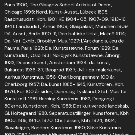
Paris 1900; The Glasgow School Artists of Denm.,
Chicago 1895; Nord. Kunst-Ausst., Lübeck 1895;
Raadhusudst., Kbh. 1901; KE 1904- 05, 1907-09, 1913-16,
1941; Landsudst., Århus 1909; Glaspalast, München 1909;
Dä. Ausst., Berlin 1910-11; Den baltiske Udst., Malmö 1914;
Da. Nat. Exhib., Brooklyn Mus. 1927; L'Art danois, Jeu de
Paume, Paris 1928; Da. Kunststævne, Forum 1929; Da.
Kunstudst., Oslo 1931; Nordjysk Kunststævne, Ålborg,
1933; Deense kunst, Amsterdam 1934; da. kunst,
Bukarest 1936-37, Beograd 1937; Jyll. i da. malerkunst,
Aarhus Kunstmus. 1956; Charl.borg gennem 100 år,
Charl.borg 1957; Da. kunst 1885- 1915, Kunstforen., Kbh.
1976; For 100 år siden, Danm. og Tyskland, Stat. Mus. for
Kunst m.fl. 1981; Herning Kunstmus. 1982; Dengang i
80'erne, Kunstforen., Kbh. 1983; Det kultiverede landskab,
Gl. Holtegaard 1988. Separatudstillinger: Kunstforen., Kbh.
1900, 1918, 1940, 1970; Chr. Larsen, Kbh. 1924, 1934;
Slavekrigen, Randers Kunstmus. 1980; Skive Kunstmus.
1980, 1989 (retrosp.); Nivaagaard 1989 (retrosp.). Værker