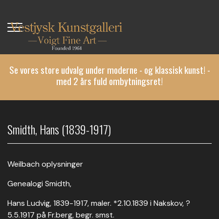
Gå
til
hovedindhold
Se vores store udvalg under moderne - og klassisk kunst! -
med 2 års fuld ombytningsret!
Smidth, Hans (1839-1917)
Weilbach oplysninger
Genealogi Smidth,
Hans Ludvig, 1839-1917, maler. *2.10.1839 i Nakskov, ?
5.5.1917 på Fr.berg, begr. smst.