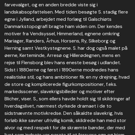
farvevalget, og en anden bredde viste sig i
landskabsopfattelsen. Med tiden besøgte S. stadig flere
egne i Jylland, arbejdet med forlæg til Galschiøts
Danmarkstopografi bragte ham viden om. Der kendes
motiver fra Vendsyssel, Himmerland, egnene omkring
Mariager, Randers, Århus, Horsens, Ry, Silkeborg og
Herning samt Vestkystegnene. S. har dog også malet på
øerne, Kerteminde, Arresø og Hillerødegnen, mens en
rejse til Flensborg blev hans eneste besøg i udlandet.
Sidst i 1880erne og først i 1890erne modnedes hans
realistiske stil, og hans ambitioner fik en ny drejning, hvad
de store og komplicerede figurkompositioner, f.eks.
markedsscener, slavekrigsbilleder og motiver efter
Blicher, viser. S., som ellers havde holdt sig til skildringer af
hverdagslivet, nærmest dyrkede dramaet i de to
sidstnævnte motivkredse. Den såkaldte slavekrig, hvis
forløb ikke savner ufrivillig komik, skildrede han med stor
alvor og med respekt for de skræmte bønder, der med
livet som indsats var parate til at forsvare egn og hjem.