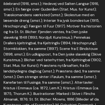
ildebrand (1916, smst.); Hedevej ved Salten Langsø (1916,
smst.); En færge over Gudenåen (Stat. Mus. for Kunst);
Træskomandens værksted (smst.); Skolestue med en
læsende dreng (smst.); Interiør fra jysk bondestue (1915,
Hirschsprung); Færgen til Fuur (1917). Motiver fra historien
og fra St. St. Blicher: Fjenden ventes, fra Den jyske
slavekrig 1848 (1893, Nordjyll. Kunstmus.); Pennekas
Drallers kjeltringbal, fra Kjeltringliv (1894, Hirschsprung);
Stormklokken, fra samme (1897); Scene fra E Bindstouw
(1898, smst.); En udkigspost, fra Den jyske slavekrig (Skive
Kunstmus.); Blicher ved taterhytten, fra Kjeltringbal (1902,
Stat. Mus. for Kunst); Præstens nytårsaften, fra En
landsbydegns dagbog (smst.); Præstens død, fra samme
(smst.); Den strenge vinter i Føulum, fra samme (smst.);
Kanefarten til Fusingø, fra samme (smst.). Altertavler:
Kristus i Emmaus (ca. 1872, Lem K.); Kristus i Emmaus (ca.
1875, Thorum K.). Illustrationer: Marked i Skive i: Flinchs
Almanak, 1876; St. St. Blicher: Mowns, 1886 (Billeder af da.
Kunstnere, udg. af Fremtiden); M. Galschiøt: Danmark, I,