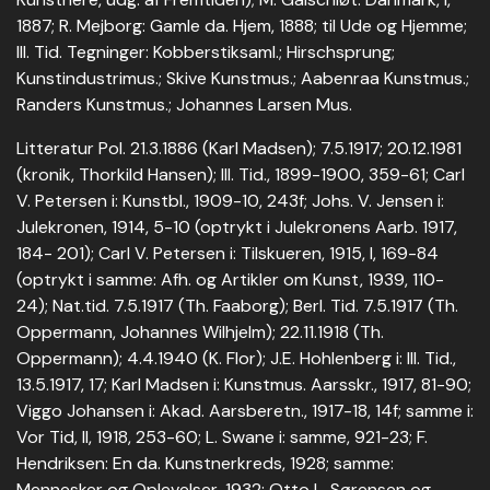
1887; R. Mejborg: Gamle da. Hjem, 1888; til Ude og Hjemme;
Ill. Tid. Tegninger: Kobberstiksaml.; Hirschsprung;
Kunstindustrimus.; Skive Kunstmus.; Aabenraa Kunstmus.;
Randers Kunstmus.; Johannes Larsen Mus.
Litteratur Pol. 21.3.1886 (Karl Madsen); 7.5.1917; 20.12.1981
(kronik, Thorkild Hansen); Ill. Tid., 1899-1900, 359-61; Carl
V. Petersen i: Kunstbl., 1909-10, 243f; Johs. V. Jensen i:
Julekronen, 1914, 5-10 (optrykt i Julekronens Aarb. 1917,
184- 201); Carl V. Petersen i: Tilskueren, 1915, I, 169-84
(optrykt i samme: Afh. og Artikler om Kunst, 1939, 110-
24); Nat.tid. 7.5.1917 (Th. Faaborg); Berl. Tid. 7.5.1917 (Th.
Oppermann, Johannes Wilhjelm); 22.11.1918 (Th.
Oppermann); 4.4.1940 (K. Flor); J.E. Hohlenberg i: Ill. Tid.,
13.5.1917, 17; Karl Madsen i: Kunstmus. Aarsskr., 1917, 81-90;
Viggo Johansen i: Akad. Aarsberetn., 1917-18, 14f; samme i:
Vor Tid, II, 1918, 253-60; L. Swane i: samme, 921-23; F.
Hendriksen: En da. Kunstnerkreds, 1928; samme:
Mennesker og Oplevelser, 1932; Otto L. Sørensen og