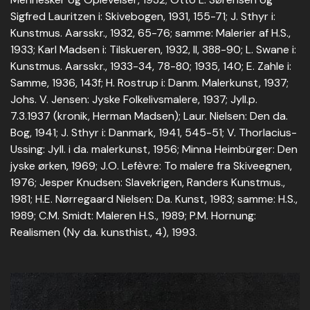
Sigfred Lauritzen i: Skivebogen, 1931, 155-71; J. Sthyr i:
Kunstmus. Aarsskr., 1932, 65-76; samme: Malerier af H.S.,
1933; Karl Madsen i: Tilskueren, 1932, II, 388-90; L. Swane i:
Kunstmus. Aarsskr., 1933-34, 78-80; 1935, 140; E. Zahle i:
Samme, 1936, 143f; H. Rostrup i: Danm. Malerkunst, 1937;
Johs. V. Jensen: Jyske Folkelivsmalere, 1937; Jyll.p.
7.3.1937 (kronik, Herman Madsen); Laur. Nielsen: Den da.
Bog, 1941; J. Sthyr i: Danmark, 1941, 545-51; V. Thorlacius-
Ussing: Jyll. i da. malerkunst, 1956; Minna Heimbürger: Den
jyske ørken, 1969; J.O. Lefèvre: To malere fra Skiveegnen,
1976; Jesper Knudsen: Slavekrigen, Randers Kunstmus.,
1981; H.E. Nørregaard Nielsen: Da. Kunst, 1983; samme: H.S.,
1989; C.M. Smidt: Maleren H.S., 1989; P.M. Hornung:
Realismen (Ny da. kunsthist., 4), 1993.