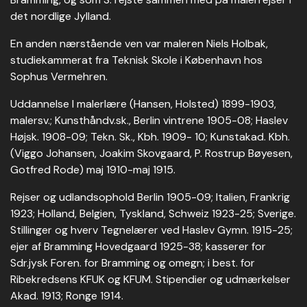
det nordlige Jylland.
En anden nærstående ven var maleren Niels Holbak,
studiekammerat fra Teknisk Skole i København hos
Sophus Vermehren.
Uddannelse I malerlære (Hansen, Holsted) 1899-1903,
malersv.; Kunsthåndv.sk., Berlin vintrene 1905-08; Haslev
Højsk. 1908-09; Tekn. Sk., Kbh. 1909- 10; Kunstakad. Kbh.
(Viggo Johansen, Joakim Skovgaard, P. Rostrup Bøyesen,
Gotfred Rode) maj 1910-maj 1915.
Rejser og udlandsophold Berlin 1905-09; Italien, Frankrig
1923; Holland, Belgien, Tyskland, Schweiz 1923-25; Sverige.
Stillinger og hverv Tegnelærer ved Haslev Gymn. 1915-25;
ejer af Bramming Hovedgaard 1925-38; kasserer for
Sdr.jysk Foren. for Bramming og omegn; i best. for
Ribekredsens KFUK og KFUM. Stipendier og udmærkelser
Akad. 1913; Ronge 1914.