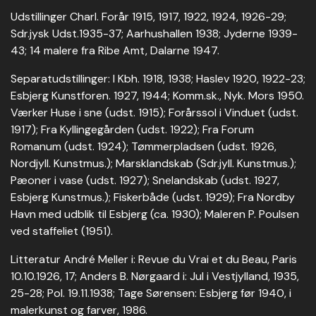
Udstillinger Charl. Forår 1915, 1917, 1922, 1924, 1926-29;
Sdr.jysk Udst.1935-37; Aarhushallen 1938; Jyderne 1939-
43; 14 malere fra Ribe Amt, Dalarne 1947.
Separatudstillinger: I Kbh. 1918, 1938; Haslev 1920, 1922-23;
Esbjerg Kunstforen. 1927, 1944; Komm.sk., Nyk. Mors 1950.
Værker Huse i sne (udst. 1915); Forårssol i Vinduet (udst.
1917); Fra Kyllingegården (udst. 1922); Fra Forum
Romanum (udst. 1924); Tømmerpladsen (udst. 1926,
Nordjyll. Kunstmus.); Marsklandskab (Sdr.jyll. Kunstmus.);
Pæoner i vase (udst. 1927); Snelandskab (udst. 1927,
Esbjerg Kunstmus.); Fiskerbåde (udst. 1929); Fra Nordby
Havn med udblik til Esbjerg (ca. 1930); Maleren P. Poulsen
ved staffeliet (1951).
Litteratur André Meller i: Revue du Vrai et du Beau, Paris
10.10.1926, 17; Anders B. Nørgaard i: Jul i Vestjylland, 1935,
25-28; Pol. 19.11.1938; Tage Sørensen: Esbjerg før 1940, i
malerkunst og farver, 1986.