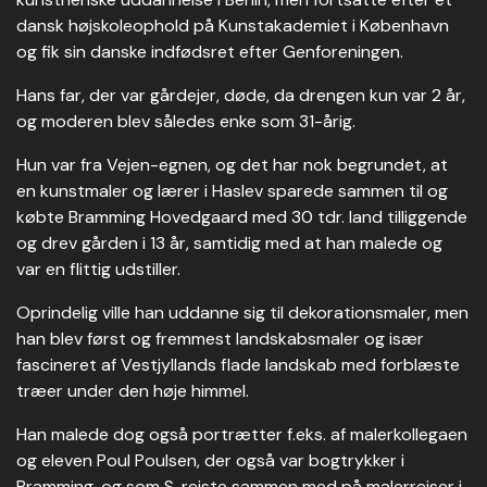
dansk højskoleophold på Kunstakademiet i København
og fik sin danske indfødsret efter Genforeningen.
Hans far, der var gårdejer, døde, da drengen kun var 2 år,
og moderen blev således enke som 31-årig.
Hun var fra Vejen-egnen, og det har nok begrundet, at
en kunstmaler og lærer i Haslev sparede sammen til og
købte Bramming Hovedgaard med 30 tdr. land tilliggende
og drev gården i 13 år, samtidig med at han malede og
var en flittig udstiller.
Oprindelig ville han uddanne sig til dekorationsmaler, men
han blev først og fremmest landskabsmaler og især
fascineret af Vestjyllands flade landskab med forblæste
træer under den høje himmel.
Han malede dog også portrætter f.eks. af malerkollegaen
og eleven Poul Poulsen, der også var bogtrykker i
Bramming, og som S. rejste sammen med på malerrejser i