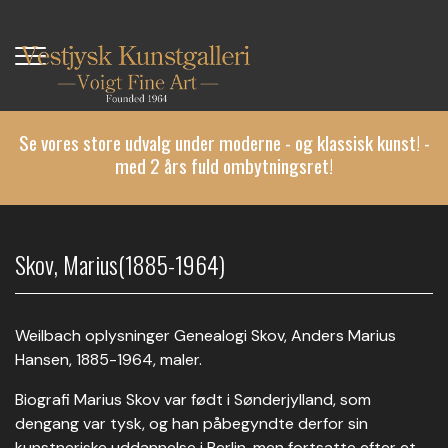
Gå
til
hovedindhold
Se vores store udvalg under moderne - og klassisk kunst! -
med 2 års fuld ombytningsret!
Skov, Marius(1885-1964)
Weilbach oplysninger Genealogi Skov, Anders Marius
Hansen, 1885-1964, maler.
Biografi Marius Skov var født i Sønderjylland, som
dengang var tysk, og han påbegyndte derfor sin
kunstneriske uddannelse i Berlin, men fortsatte efter et