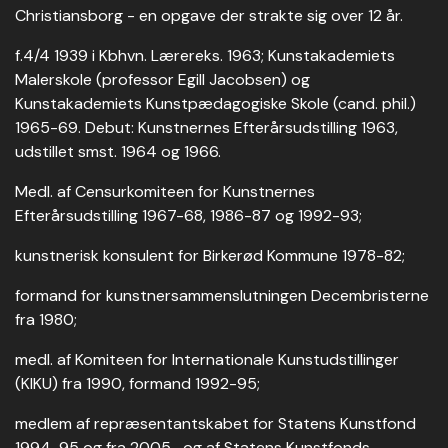
Christiansborg - en opgave der strakte sig over 12 år.
f.4/4 1939 i Kbhvn. Lærereks. 1963; Kunstakademiets
Malerskole (professor Egill Jacobsen) og
Kunstakademiets Kunstpædagogiske Skole (cand. phil.)
1965-69. Debut: Kunstnernes Efterårsudstilling 1963,
udstillet smst. 1964 og 1966.
Medl. af Censurkomiteen for Kunstnernes
Efterårsudstilling 1967-68, 1986-87 og 1992-93;
kunstnerisk konsulent for Birkerød Kommune 1978-82;
formand for kunstnersammenslutningen Decembristerne
fra 1980;
medl. af Komiteen for Internationale Kunstudstillinger
(KIKU) fra 1990, formand 1992-95;
medlem af repræsentantskabet for Statens Kunstfond
1994-95 og fra 2005- og af Statens Kunstfonds