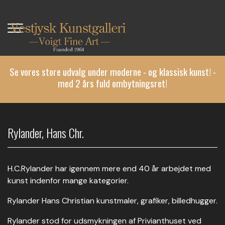
Gå
til
hovedindhold
Se vores store udvalg under moderne - og klassisk kunst! -
med 2 års fuld ombytningsret!
Rylander, Hans Chr.
H.C.Rylander har igennem mere end 40 år arbejdet med
kunst indenfor mange kategorier.
Rylander Hans Christian kunstmaler, grafiker, billedhugger.
Rylander stod for udsmykningen af Privianthuset ved