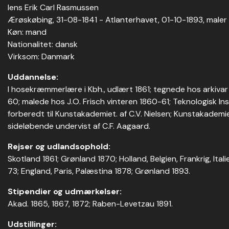
Iens Erik Carl Rasmussen
Ærøskøbing, 31-08-1841 - Atlanterhavet, 01-10-1893, maler
Køn: mand
Nationalitet: dansk
Virksom: Danmark
Uddannelse:
I hosekræmmerlære i Kbh., udlært 1861; tegnede hos arkivar
60; malede hos J.O. Frisch vinteren 1860-61; Teknologisk Ins
forberedt til Kunstakademiet. af C.V. Nielsen; Kunstakademiet
sideløbende undervist af C.F. Aagaard.
Rejser og udlandsophold:
Skotland 1861; Grønland 1870; Holland, Belgien, Frankrig, Ital
73; England, Paris, Palæstina 1878; Grønland 1893.
Stipendier og udmærkelser:
Akad. 1865, 1867, 1872; Raben-Levetzau 1891.
Udstillinger: