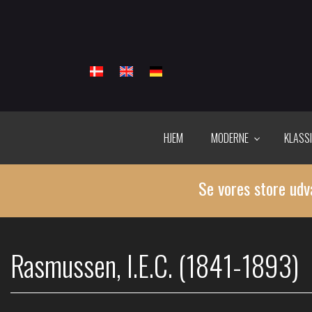
Gå
til
hovedindhold
HJEM
MODERNE
KLASS
Se vores store udv
Rasmussen, I.E.C. (1841-1893)