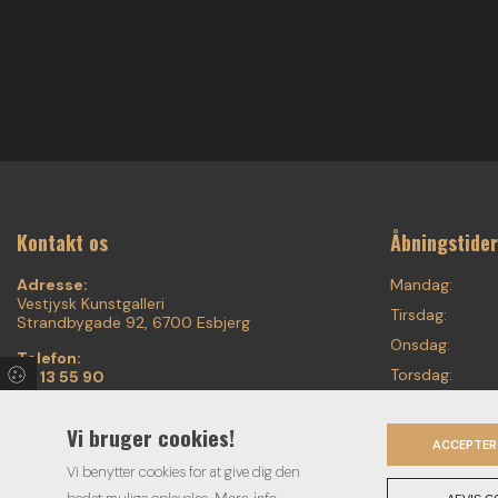
Kontakt os
Åbningstider
Adresse:
Mandag:
Vestjysk Kunstgalleri
Tirsdag:
Strandbygade 92, 6700 Esbjerg
Onsdag:
Telefon:
Torsdag:
75 13 55 90
20 87 55 90
Fredag:
Email:
Vi bruger cookies!
Lørdag:
ACCEPTER
voigt.finearts@mail.tele.dk
Søndag:
Vi benytter cookies for at give dig den