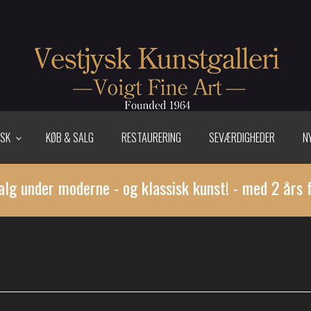
ISK
KØB & SALG
RESTAURERING
SEVÆRDIGHEDER
N
alg under moderne - og klassisk kunst! - med 2 års 