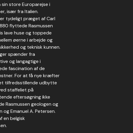
 sin store Europarejse i
 især fra Italien.
 er tydeligt præget af Carl
 1880 flyttede Rasmussen
hvis lave huse og toppede
llem øerne i arbejde og
sikkerhed og teknisk kunnen.
inger spænder fra
tive og langagtige i
ede fascination af de
stner. For at få nye kræfter
et tilfredsstillende udbytte
d staffeliet på
ende eftersøgning ikke
erede Rasmussen geologen og
n og Emanuel A. Petersen.
f en belgisk
sen.