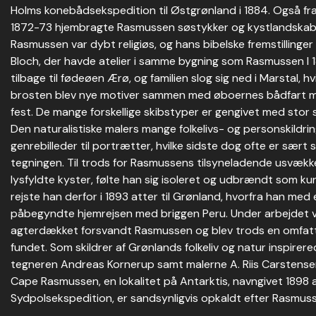
Holms konebådsekspedition til Østgrønland i 1884. Også fra
1872-73 hjembragte Rasmussen søstykker og kystlandskaber,
Rasmussen var dybt religiøs, og hans bibelske fremstillinger
Bloch, der havde atelier i samme bygning som Rasmussen I
tilbage til fødeøen Ærø, og familien slog sig ned i Marstal, 
brosten blev nye motiver sammen med øboernes bådfart me
fest. De mange forskellige skibstyper er gengivet med stor 
Den naturalistiske malers mange folkelivs- og personskildr
genrebilleder til portrætter, hvilke sidste dog ofte er sært s
tegningen. Til trods for Rasmussens tilsyneladende usvækk
lysfyldte kyster, følte han sig isoleret og udbrændt som kun
rejste han derfor i 1893 atter til Grønland, hvorfra han med 
påbegyndte hjemrejsen med briggen Peru. Under arbejdet ve
agterdækket forsvandt Rasmussen og blev trods en omfatt
fundet. Som skildrer af Grønlands folkeliv og natur inspir
tegneren Andreas Kornerup samt malerne A. Riis Carstense
Cape Rasmussen, en lokalitet på Antarktis, navngivet 1898 a
Sydpolsekspedition, er sandsynligvis opkaldt efter Rasmus