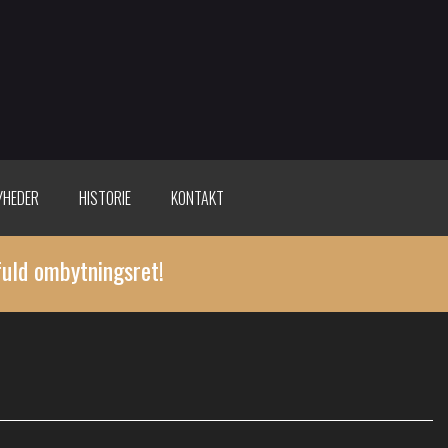
YHEDER
HISTORIE
KONTAKT
fuld ombytningsret!