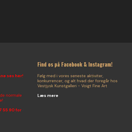
Find os på Facebook & Instagram!
nne ses her!
Følg med i vores seneste aktiviter,
konkurrencer, og alt hvad der foregår hos
Vestjysk Kunstgalleri - Voigt Fine Art
 de normale
Læs mere
e!
7 55 90
for