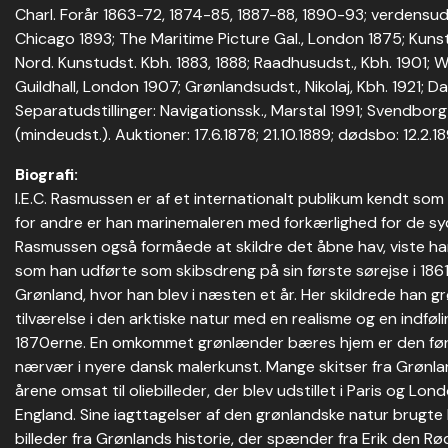
Charl. Forår 1863-72, 1874-85, 1887-88, 1890-93; verdensuds
Chicago 1893; The Maritime Picture Gal., London 1875; Kunstne
Nord. Kunstudst. Kbh. 1883, 1888; Raadhusudst., Kbh. 1901; W
Guildhall, London 1907; Grønlandsudst., Nikolaj, Kbh. 1921; 
Separatudstillinger: Navigationssk., Marstal 1991; Svendbor
(mindeudst.). Auktioner: 17.6.1878; 21.10.1889; dødsbo: 12.2.18
Biografi:
I.E.C. Rasmussen er af et internationalt publikum kendt so
for andre er han marinemaleren med forkærlighed for de sy
Rasmussen også formåede at skildre det åbne hav, viste han 
som han udførte som skibsdreng på sin første sørejse i 1861
Grønland, hvor han blev i næsten et år. Her skildrede han 
tilværelse i den arktiske natur med en realisme og en indføl
1870erne. En omkommet grønlænder bæres hjem er den førs
nærvær i nyere dansk malerkunst. Mange skitser fra Grønl
årene omsat til oliebilleder, der blev udstillet i Paris og Lon
England. Sine iagttagelser af den grønlandske natur brugt
billeder fra Grønlands historie, der spænder fra Erik den R