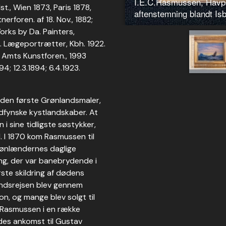
t., Wien 1873, Paris 1878,
rforen. af 18. Nov., 1882;
orks by Da. Painters,
Da. Lægeportrætter, Kbh. 1922.
g Amts Kunstforen., 1993
94; 12.3.1894; 6.4.1923.
m den første Grønlandsmaler,
dfynske kystlandskaber. At
i sine tidligste søstykker,
. I 1870 kom Rasmussen til
grønlændernes daglige
ing, der var banebrydende i
te skildring af dødens
andsrejsen blev gennem
don, og mange blev solgt til
e Rasmussen i en række
ødes ankomst til Gustav