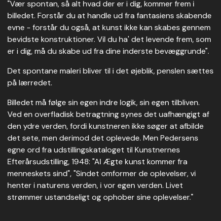
"Vær spontan, så alt hvad der er i dig, kommer frem i
billedet. Forstår du at handle ud fra fantasiens skabende
evne - forstår du også, at kunst ikke kan skabes gennem
bevidste konstruktioner. Vil du ha' det levende frem, som
er i dig, må du skabe ud fra dine inderste bevæggrunde".
Det spontane maleri bliver til i det øjeblik, penslen sættes
på lærredet.
Billedet må følge sin egen indre logik, sin egen tilbliven.
Ved en overfladisk betragtning synes det uafhængigt af
den ydre verden, fordi kunstneren ikke søger at afbilde
det sete, men derimod det oplevede. Men Pedersens
egne ord fra udstillingskataloget til Kunstnernes
Efterårsudstilling, 1948: "Al Ægte kunst kommer fra
menneskets sind", "Sindet omformer de oplevelser, vi
henter i naturens verden, i vor egen verden. Livet
strømmer ustandseligt og ophober sine oplevelser."