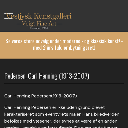
Gå
til
hovedindhold
Se vores store udvalg under moderne - og klassisk kunst! -
med 2 års fuld ombytningsret!
Pedersen, Carl Henning (1913-2007)
Carl Henning Pedersen(1913-2007)
Carl Henning Pedersen er ikke uden grund blevet
karakteriseret som eventyrets maler. Hans billedverden
befolkes med væsener, der synes at være af en anden
verden - magiske og fortryllende. De svævende figurer