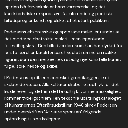
og den blå farveskala er hans varemærke, og det
karakteristiske ekspressive, fabulerende og poetiske
billedsprog er kendt og elsket af et stort publikum.
Pedersens ekspressive og spontane maleri er rundet af
det moderne abstrakte maleri - men ingenlunde
forestillingsløst. Den billedverden, som han har dyrket fra
første færd, er karakteriseret ved at rumme en række
figurer, som sammensættes i stadig nye konstellationer:
fugle, sole, heste og skibe.
I Pedersens optik er mennesket grundlæggende et
skabende væsen. Alle kulturer skaber et udtryk for det
liv, de lever, og det er i dette udtryk, vor menneskelighed
kommer tydeligst frem. I en tekst fra udstillingskataloget
til Kunstnernes Efterårsudstilling, 1948 skrev Pedersen
under overskriften "At være spontan" følgende
opfordring til sine kollegaer: