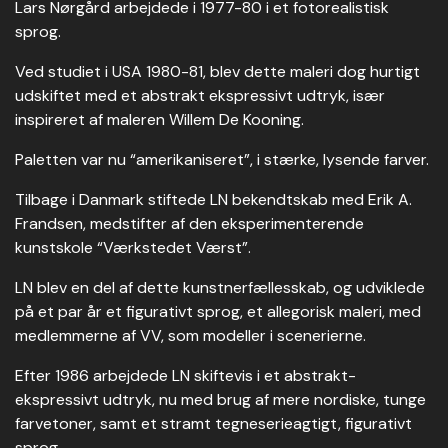
Lars Nørgård arbejdede i 1977-80 i et fotorealistisk
sprog.
Ved studiet i USA 1980-81, blev dette maleri dog hurtigt
udskiftet med et abstrakt ekspressivt udtryk, især
inspireret af maleren Willem De Kooning.
Paletten var nu “amerikaniseret”, i stærke, lysende farver.
Tilbage i Danmark stiftede LN bekendtskab med Erik A.
Frandsen, medstifter af den eksperimenterende
kunstskole “Værkstedet Værst”.
LN blev en del af dette kunstnerfællesskab, og udviklede
på et par år et figurativt sprog, et allegorisk maleri, med
medlemmerne af VV, som modeller i scenerierne.
Efter 1986 arbejdede LN skiftevis i et abstrakt-
ekspressivt udtryk, nu med brug af mere nordiske, tunge
farvetoner, samt et stramt tegneserieagtigt, figurativt
sprog.