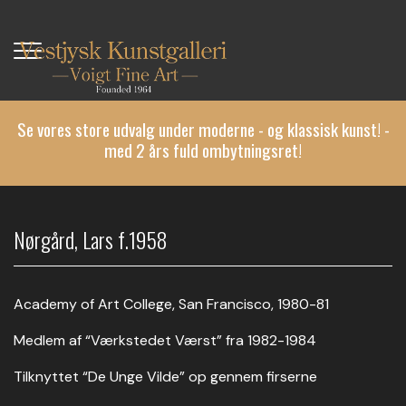
Gå
til
hovedindhold
Se vores store udvalg under moderne - og klassisk kunst! -
med 2 års fuld ombytningsret!
Nørgård, Lars f.1958
Academy of Art College, San Francisco, 1980-81
Medlem af “Værkstedet Værst” fra 1982-1984
Tilknyttet “De Unge Vilde” op gennem firserne