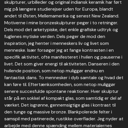
skulpturer, urbilleder og original indiansk keramik har ført
mig på længere studierejser uden for Europa, blandt
andet til Østen, Mellemamerika og senest New Zealand.
Motiverne i mine bronzeskulpturer peger i to retninger.
Dels mod det arketypiske, det enkle grafiske udtryk og
fuglenes mytiske verden. Dels peger de mod den
inspiration, jeg henter i menneskers liv og livet som
menneske. Især forsøger jeg at fange kontrasten i en
specifik aktivitet, ofte manifesteret i hvilen og pauserne i
livet. Det som giver energi til aktiviteten. Danseren i den
hvilende position, som netop muliggør endnu en
fantastisk dans. To mennesker i dyb samtale og hvad det
kan føre til. Eftertænksomheden, som netop muliggør
senere succesfulde spontane reaktioner. Hver skulptur
står på en sokkel af kompakt glas, som samtidig er del af
værket. Det isgrønne, gennemsigtige glas i kontrast til
den tunge og massive bronze. Blankpolerede felter i
samspil med patinerede, rustikke overflader. Jeg nyder at
arbejde med denne spænding mellem materialernes