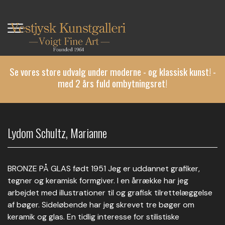
Gå
til
hovedindhold
Se vores store udvalg under moderne - og klassisk kunst! -
med 2 års fuld ombytningsret!
Lydom Schultz, Marianne
BRONZE PÅ GLAS født 1951 Jeg er uddannet grafiker,
tegner og keramisk formgiver. I en årrække har jeg
arbejdet med illustrationer til og grafisk tilrettelæggelse
af bøger. Sideløbende har jeg skrevet tre bøger om
keramik og glas. En tidlig interesse for stilistiske