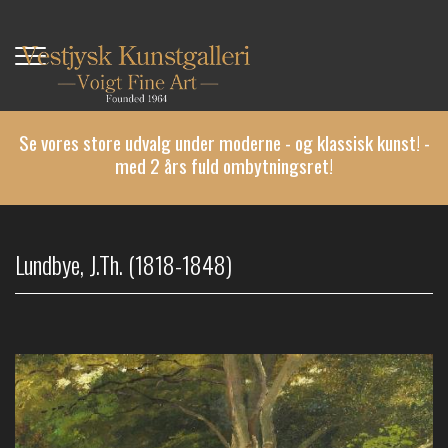
Gå
til
hovedindhold
Se vores store udvalg under moderne - og klassisk kunst! -
med 2 års fuld ombytningsret!
Lundbye, J.Th. (1818-1848)