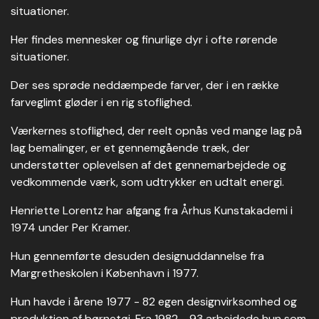
situationer.
Her findes mennesker og finurlige dyr i ofte rørende
situationer.
Der ses sprøde neddæmpede farver, der i en række
farveglimt gløder i en rig stoflighed.
Værkernes stoflighed, der reelt opnås ved mange lag på
lag bemalinger, er et gennemgående træk, der
understøtter oplevelsen af det gennemarbejdede og
vedkommende værk, som udtrykker en udtalt energi.
Henriette Lorentz har afgang fra Århus Kunstakademi i
1974 under Per Kramer.
Hun gennemførte desuden designuddannelse fra
Margretheskolen i København i 1977.
Hun havde i årene 1977 - 82 egen designvirksomhed og
produktion af børnetøj. Fra 1982 - 93 arbejdede hun som