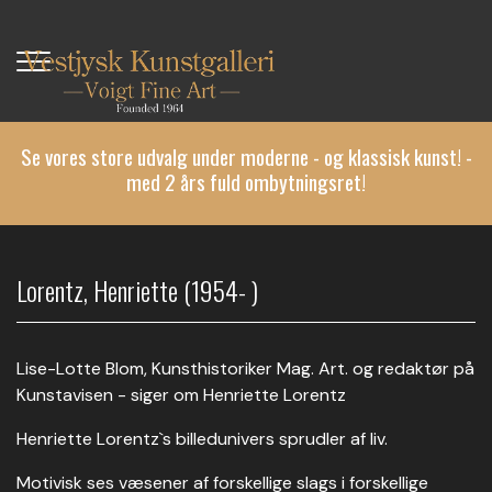
Gå
til
hovedindhold
Se vores store udvalg under moderne - og klassisk kunst! -
med 2 års fuld ombytningsret!
Lorentz, Henriette (1954- )
Lise-Lotte Blom, Kunsthistoriker Mag. Art. og redaktør på
Kunstavisen - siger om Henriette Lorentz
Henriette Lorentz`s billedunivers sprudler af liv.
Motivisk ses væsener af forskellige slags i forskellige