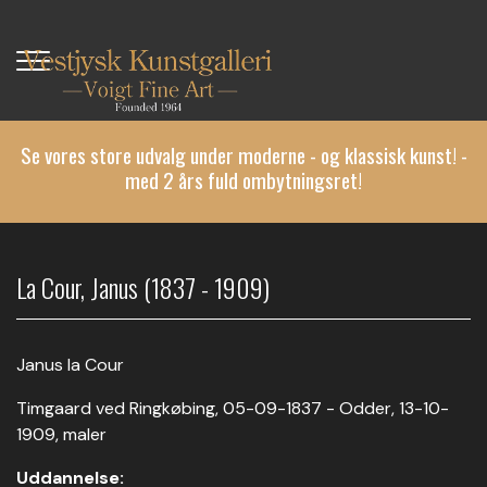
Gå
til
hovedindhold
Se vores store udvalg under moderne - og klassisk kunst! -
med 2 års fuld ombytningsret!
La Cour, Janus (1837 - 1909)
Janus la Cour
Timgaard ved Ringkøbing, 05-09-1837 - Odder, 13-10-
1909, maler
Uddannelse: