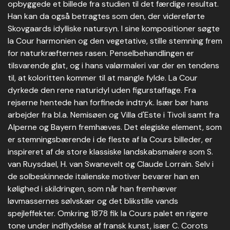
opbyggede et billede fra studien til det færdige resultat.
Han kan da også betragtes som den, der videreførte
Skovgaards idylliske natursyn. I sine kompositioner søgte
la Cour harmonien og den vegetative, stille stemning frem
for naturkræfternes rasen. Penselbehandlingen er
tilsvarende glat, og i hans valørmaleri var der en tendens
til, at koloritten kommer til at mangle fylde. La Cour
dyrkede den rene naturidyl uden figurstaffage. Fra
rejserne hentede han forfinede indtryk. Især bør hans
arbejder fra bl.a. Nemisøen og Villa d'Este i Tivoli samt fra
Alperne og Bayern fremhæves. Det elegiske element, som
er stemningsbærende i de fleste af la Cours billeder, er
inspireret af de store klassiske landskabsmalere som S.
van Ruysdael, H. van Swanevelt og Claude Lorrain. Selv i
de solbeskinnede italienske motiver bevarer han en
kølighed i skildringen, som når han fremhæver
løvmassernes sølvskær og det blikstille vands
spejleffekter. Omkring 1878 fik la Cours palet en rigere
tone under indflydelse af fransk kunst, især C. Corots