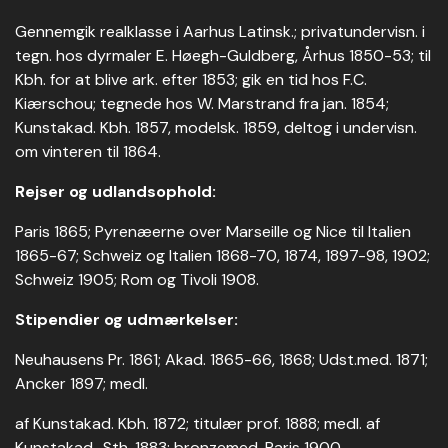
Gennemgik realklasse i Aarhus Latinsk.; privatundervisn. i
tegn. hos dyrmaler E. Høegh-Guldberg, Århus 1850-53; til
Kbh. for at blive ark. efter 1853; gik en tid hos F.C.
Kiærschou; tegnede hos W. Marstrand fra jan. 1854;
Kunstakad. Kbh. 1857, modelsk. 1859, deltog i undervisn.
om vinteren til 1864.
Rejser og udlandsophold:
Paris 1865; Pyrenæerne over Marseille og Nice til Italien
1865-67; Schweiz og Italien 1868-70, 1874, 1897-98, 1902;
Schweiz 1905; Rom og Tivoli 1908.
Stipendier og udmærkelser:
Neuhausens Pr. 1861; Akad. 1865-66, 1868; Udst.med. 1871;
Ancker 1897; medl.
af Kunstakad. Kbh. 1872; titulær prof. 1888; medl. af
Kunstakad., Sth. 1883; bronzemed. Paris 1900.