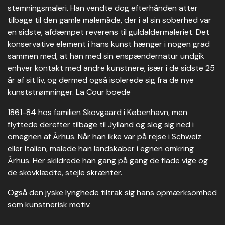
stemningsmaleri. Han vendte dog efterhånden atter
tilbage til den gamle malemåde, der i al sin soberhed var
en sidste, afdæmpet reverens til guldaldermaleriet. Det
konservative element i hans kunst hænger i nogen grad
sammen med, at han med sin enspændernatur undgik
enhver kontakt med andre kunstnere, især i de sidste 25
år af sit liv, og dermed også isolerede sig fra de nye
kunststrømninger. La Cour boede
1861-84 hos familien Skovgaard i København, men
flyttede derefter tilbage til Jylland og slog sig ned i
omegnen af Århus. Når han ikke var på rejse i Schweiz
eller Italien, malede han landskaber i egnen omkring
Århus. Her skildrede han gang på gang de flade vige og
de skovklædte, stejle skrænter.
Også den jyske lynghede tiltrak sig hans opmærksomhed
som kunstnerisk motiv.