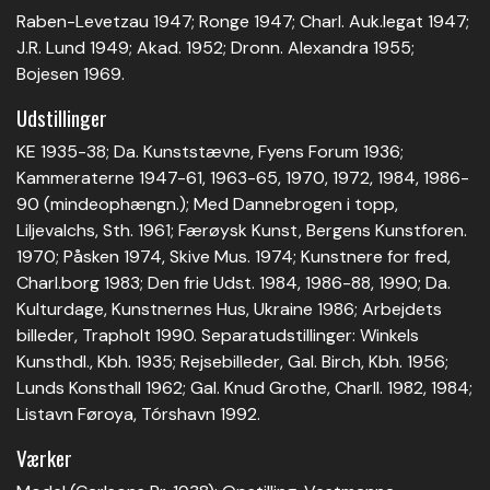
Raben-Levetzau 1947; Ronge 1947; Charl. Auk.legat 1947;
J.R. Lund 1949; Akad. 1952; Dronn. Alexandra 1955;
Bojesen 1969.
Udstillinger
KE 1935-38; Da. Kunststævne, Fyens Forum 1936;
Kammeraterne 1947-61, 1963-65, 1970, 1972, 1984, 1986-
90 (mindeophængn.); Med Dannebrogen i topp,
Liljevalchs, Sth. 1961; Færøysk Kunst, Bergens Kunstforen.
1970; Påsken 1974, Skive Mus. 1974; Kunstnere for fred,
Charl.borg 1983; Den frie Udst. 1984, 1986-88, 1990; Da.
Kulturdage, Kunstnernes Hus, Ukraine 1986; Arbejdets
billeder, Trapholt 1990. Separatudstillinger: Winkels
Kunsthdl., Kbh. 1935; Rejsebilleder, Gal. Birch, Kbh. 1956;
Lunds Konsthall 1962; Gal. Knud Grothe, Charll. 1982, 1984;
Listavn Føroya, Tórshavn 1992.
Værker