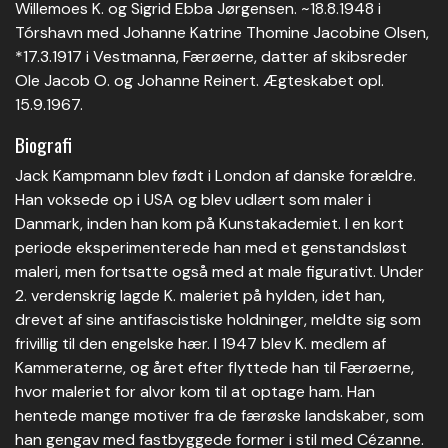
Willemoes K. og Sigrid Ebba Jørgensen. ~18.8.1948 i
Tórshavn med Johanne Katrine Thomine Jacobine Olsen,
*17.3.1917 i Vestmanna, Færøerne, datter af skibsreder
Ole Jacob O. og Johanne Reinert. Ægteskabet opl.
15.9.1967.
Biografi
Jack Kampmann blev født i London af danske forældre.
Han voksede op i USA og blev udlært som maler i
Danmark, inden han kom på Kunstakademiet. I en kort
periode eksperimenterede han med et genstandsløst
maleri, men fortsatte også med at male figurativt. Under
2. verdenskrig lagde K. maleriet på hylden, idet han,
drevet af sine antifascistiske holdninger, meldte sig som
frivillig til den engelske hær. I 1947 blev K. medlem af
Kammeraterne, og året efter flyttede han til Færøerne,
hvor maleriet for alvor kom til at optage ham. Han
hentede mange motiver fra de færøske landskaber, som
han gengav med fastbyggede former i stil med Cézanne.