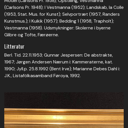
Model (Carlsons Pr. 1938); Opstilling, Vestmanna
(Carlsons Pr. 1948); I Vestmanna (1952); Landskab, la Colle
(1953, Stat. Mus. for Kunst); Selvportræt (1957, Randers
Kunstmus.); I Kuikik (1957); Bedding 1 (1958, Trapholt);
Vestmanna (1958). Udsmykninger: Skolerne i byerne
Glibre og Tofte, Færøerne.
Litteratur
Berl. Tid. 22.11.1953; Gunnar Jespersen: De abstrakte,
1967; Jørgen Andersen Nærum i: Kammeraterne, kat.
1990; Jyll.p. 25.8.1992 (Bent Irve); Marianne Debes Dahl i:
J.K., Listafölkasamband Føroya, 1992.