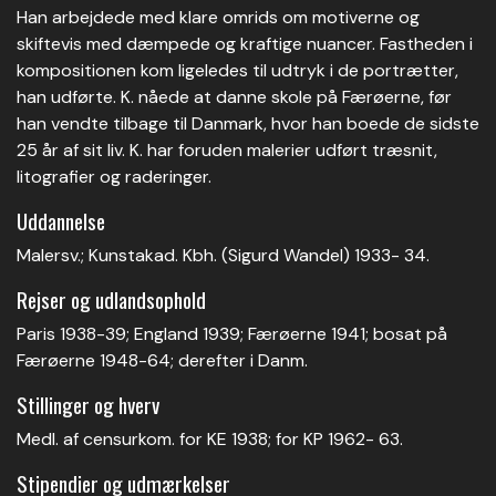
Han arbejdede med klare omrids om motiverne og
skiftevis med dæmpede og kraftige nuancer. Fastheden i
kompositionen kom ligeledes til udtryk i de portrætter,
han udførte. K. nåede at danne skole på Færøerne, før
han vendte tilbage til Danmark, hvor han boede de sidste
25 år af sit liv. K. har foruden malerier udført træsnit,
litografier og raderinger.
Uddannelse
Malersv.; Kunstakad. Kbh. (Sigurd Wandel) 1933- 34.
Rejser og udlandsophold
Paris 1938-39; England 1939; Færøerne 1941; bosat på
Færøerne 1948-64; derefter i Danm.
Stillinger og hverv
Medl. af censurkom. for KE 1938; for KP 1962- 63.
Stipendier og udmærkelser