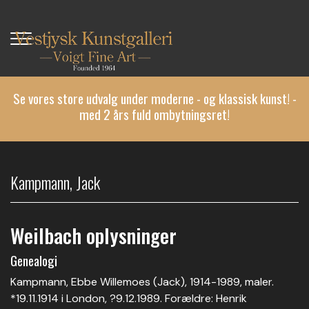
Gå
til
hovedindhold
Se vores store udvalg under moderne - og klassisk kunst! -
med 2 års fuld ombytningsret!
Kampmann, Jack
Weilbach oplysninger
Genealogi
Kampmann, Ebbe Willemoes (Jack), 1914-1989, maler.
*19.11.1914 i London, ?9.12.1989. Forældre: Henrik