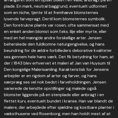
plade. En mørk, neutral baggrund, eventuelt udformet
som en niche, tjente til at fremhæve blomsternes
lysende farvepragt. Dertil kom blomsternes symbolik.
Den foretrukne plante var rosen, ofte sammensat med
en enkelt anden blomst som f.eks. lilje eller myrte, eller
med en hel mængde andre forskellige arter. Jensen
beherskede den fuldkomne naturgengivelse, og hans
beundring for de ældre forbilleders dekorative kvaliteter
ses gennem hele hans værk. Det fik betydning for ham, at
der i 1843 blev erhvervet et maleri af Jan van Huysum til
Den kongelige Malerisamling. Karakteristisk for Jensens
arbejder er en rigdom af arter og farver, og hans
særpræg ses vel nok bedst i farveholdningen. Jensen
varierede de kendte opstillinger og malede også
blomster liggende på en stenplade eller anbragt i en
flettet kurv, eventuelt bundet i kranse. Han var blandt de
malere, der arbejdede efter sjældne og kostbare planter i
væksthusene ved Rosenborg, men han holdt mest af at