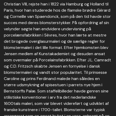
Christian VIII, rejste han i 1822 via Hamburg og Holland til
Paris, hvor han studerede hos de flamske brødre Gérard
og Corneille van Spaendonck, som på den tid havde stor
succes med deres blomsterstykker. På opfordring af sin
velynder søgte han endvidere undervisning på
porcelænsfabrikken i Sèvres, hvor han lærte at mestre
det brogede overglasurmaleri og de særlige regler for
blomstermaleri i det lille format. Efter hjemkomsten blev
Jensen medlem af Kunstakademiet og desuden ansat
som overmaler på Porcelainsfabrikken. Efter J.L. Camradt
og C.D. Fritzsch skabte Jensen en fornyelse i dansk
blomstermaleri og vandt stor popularitet. Til prinsesse
Caroline og prins Ferdinand malede han således en
større udsmykning af spisestuen i parrets nye hjem i
Bernstorffs Palæ. Som staffelibilleder havde genren sine
stilistiske konventioner i arv fra det nederlandske
1600tals maleri, som var blevet videreført og udviklet af
franske kunstnere i 1700-tallet. Blomsterne var typisk
arrangeret som en opsat buket i en vase, anbragt på en