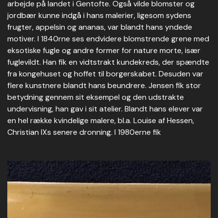
arbejde på landet i Gentofte. Også vilde blomster og
jordbær kunne indgå i hans malerier, ligesom sydens
frugter, appelsin og ananas, var blandt hans yndede
motiver. I 1840rne ses endvidere blomstrende grene med
eksotiske fugle og andre former for nature morte, især
fuglevildt. Han fik en vidtstrakt kundekreds, der spændte
fra kongehuset og hoffet til borgerskabet. Desuden var
flere kunstnere blandt hans beundrere. Jensen fik stor
betydning gennem sit eksempel og den udstrakte
undervisning, han gav i sit atelier. Blandt hans elever var
en hel række kvindelige malere, bl.a. Louise af Hessen,
Christian IXs senere dronning. I 1980erne fik