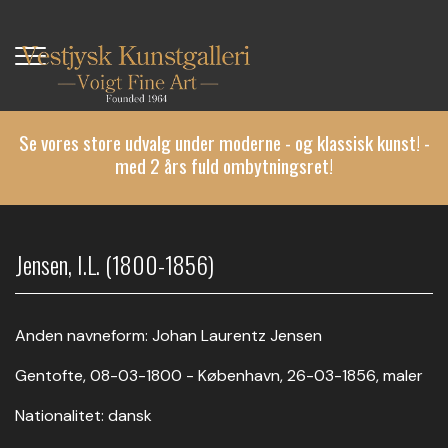
Gå
til
hovedindhold
Se vores store udvalg under moderne - og klassisk kunst! -
med 2 års fuld ombytningsret!
Jensen, I.L. (1800-1856)
Anden navneform: Johan Laurentz Jensen
Gentofte, 08-03-1800 - København, 26-03-1856, maler
Nationalitet: dansk