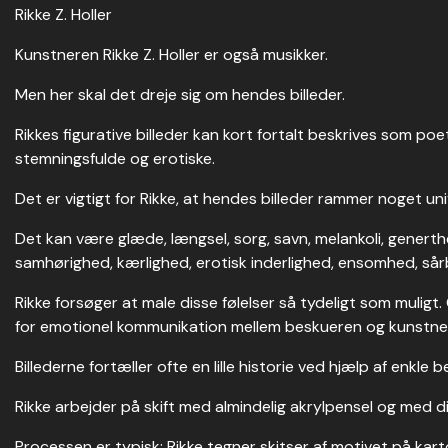
Rikke Z. Holler
Kunstneren Rikke Z. Holler er også musikker.
Men her skal det dreje sig om hendes billeder.
Rikkes figurative billeder kan kort fortalt beskrives som poet
stemningsfulde og erotiske.
Det er vigtigt for Rikke, at hendes billeder rammer noget univ
Det kan være glæde, længsel, sorg, savn, melankoli, genert
samhørighed, kærlighed, erotisk inderlighed, ensomhed, så
Rikke forsøger at male disse følelser så tydeligt som muligt
for emotionel kommunikation mellem beskueren og kunstne
Billederne fortæller ofte en lille historie ved hjælp af enkle 
Rikke arbejder på skift med almindelig akrylpensel og med di
Processen er typisk: Rikke tegner skitser af motivet på kart