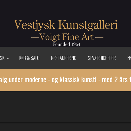
ISK
KØB & SALG
RESTAURERING
SEVÆRDIGHEDER
N
alg under moderne - og klassisk kunst! - med 2 års 