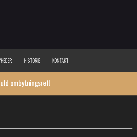
YHEDER
HISTORIE
KONTAKT
fuld ombytningsret!