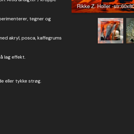
Rikke Z. Holler -str:60x8
perimenterer, tegner og
 med akryl, posca, kaffegrums
 lag effekt.
e eller tykke strøg.