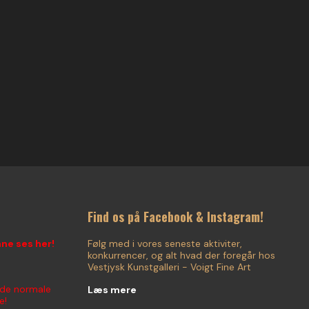
Find os på Facebook & Instagram!
nne ses her!
Følg med i vores seneste aktiviter,
konkurrencer, og alt hvad der foregår hos
Vestjysk Kunstgalleri - Voigt Fine Art
 de normale
Læs mere
e!