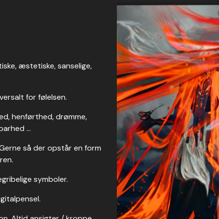
iske, æstetiske, sanselige,
ersalt for følelsen.
hed, henførthed, drømme,
rbarhed …
. Gerne så der opstår en form
ren.
begribelige symboler.
gitalpensel.
on. Altid ansigter / kroppe