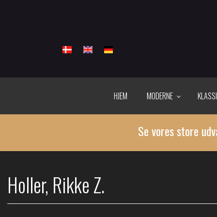
Gå
til
hovedindhold
HJEM
MODERNE
KLASS
Se vores store udv
Holler, Rikke Z.