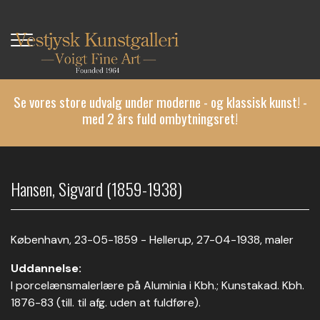
Gå
til
hovedindhold
Se vores store udvalg under moderne - og klassisk kunst! -
med 2 års fuld ombytningsret!
Hansen, Sigvard (1859-1938)
København, 23-05-1859 - Hellerup, 27-04-1938, maler
Uddannelse:
I porcelænsmalerlære på Aluminia i Kbh.; Kunstakad. Kbh.
1876-83 (till. til afg. uden at fuldføre).