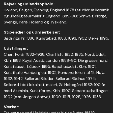
Rejser og udlandsophold:
Holland, Belgien, Frankrig, England 1878 (studier af keramik
og underglasurmaleri); England 1889-90; Schweiz, Norge,
Sverige, Paris, Holland og Tyskland.
Stipendier og udmærkelser:
Sødrings Pr. 1886; Kunstakad. 1886, 1893, 1902; Bielke 1895.
Udstillinger:
Charl. Forår 1882-1938; Charl. Eft. 1922, 1935; Nord. Udst.,
Kbh. 1888; Royal Acad., London 1889-90; Die grosse nord.
Kunstausst., Lübeck 1895; Raadhusudst., Kbh. 1901;
Kunsthalle Hamburg ca. 1902; Kunstnerforen. af 18. Nov.,
1932, 1942; Søllerød Billeder, Søllerød Rådhus 1974;
Søllerød i det lokalhist. maleri, Gl. Holtegård 1982; 100 år
med Aluminia, Kunstforen., Kbh. 1990. Separatudstillinger:
1902 (s.m. Jørgen Aabye), 1909, 1915, 1925, 1926, 1933.
Værker:
Fra havnen ved Mølleleje under Kullen (udst. 1883);