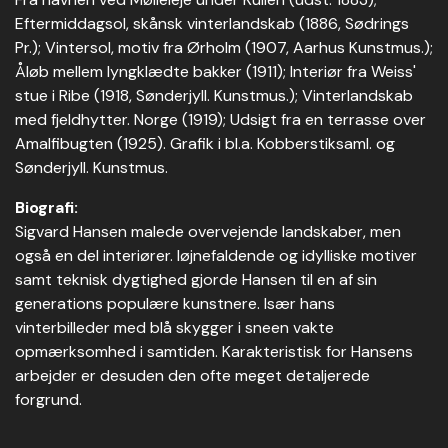
Eftermiddagsol, skånsk vinterlandskab (1886, Sødrings
Pr.); Vintersol, motiv fra Ørholm (1907, Aarhus Kunstmus.);
Åløb mellem lyngklædte bakker (1911); Interiør fra Weiss'
stue i Ribe (1918, Sønderjyll. Kunstmus.); Vinterlandskab
med fjeldhytter. Norge (1919); Udsigt fra en terrasse over
Amalfibugten (1925). Grafik i bl.a. Kobberstiksaml. og
Sønderjyll. Kunstmus.
Biografi:
Sigvard Hansen malede overvejende landskaber, men
også en del interiører. Iøjnefaldende og idylliske motiver
samt teknisk dygtighed gjorde Hansen til en af sin
generations populære kunstnere. Især hans
vinterbilleder med blå skygger i sneen vakte
opmærksomhed i samtiden. Karakteristisk for Hansens
arbejder er desuden den ofte meget detaljerede
forgrund.