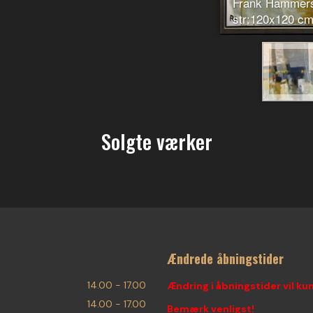
Frank Hammershø
str:120x120 cm
Solgte værker
Ændrede åbningstider
14.00 - 17.00
Ændring i åbningstider vil ku
14.00 - 17.00
Bemærk venligst!