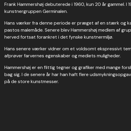
Frank Hammershøj debuterede i 1960, kun 20 år gammel. I 
kunstnergruppen Germinalen.
Hans værker fra denne periode er præget af en stærk og ka
pastos malemåde. Senere blev Hammershøj medlem af grup
herved fortsat forankret i det fynske kunstnermiljø.
Hans senere værker vidner om et voldsomt ekspressivt t
afprøver farvernes egenskaber og mediets muligheder.
Hammershøj er en flittig tegner og grafiker med mange forsk
bag sig. I de senere år har han haft flere udsmykningsopg
på de store kunstmesser.