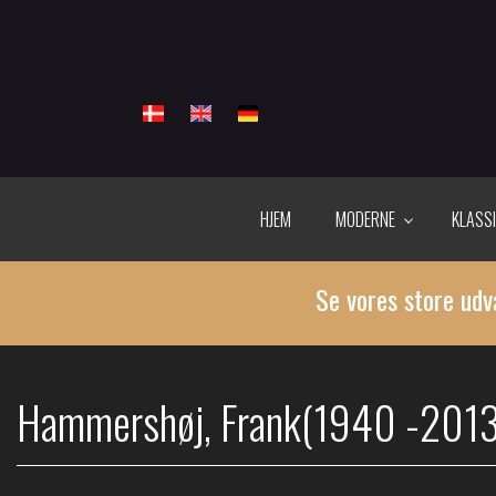
Gå
til
hovedindhold
HJEM
MODERNE
KLASS
Se vores store udv
Hammershøj, Frank(1940 -2013