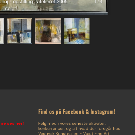
j - opstilling i atelieret 2005 -
1 / 4
 - solgt!
Find os på Facebook & Instagram!
nne ses her!
Følg med i vores seneste aktiviter,
konkurrencer, og alt hvad der foregår hos
Vestjysk Kunstgalleri - Voigt Fine Art