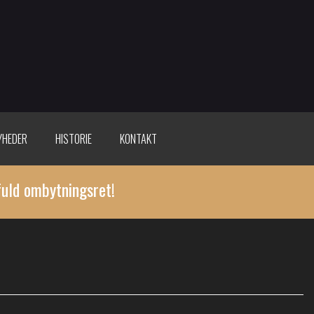
YHEDER
HISTORIE
KONTAKT
fuld ombytningsret!