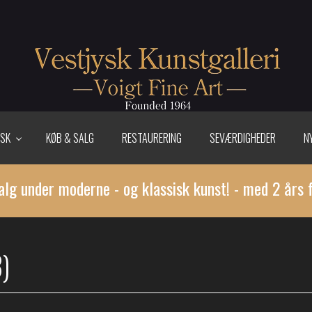
ISK
KØB & SALG
RESTAURERING
SEVÆRDIGHEDER
N
alg under moderne - og klassisk kunst! - med 2 års 
)