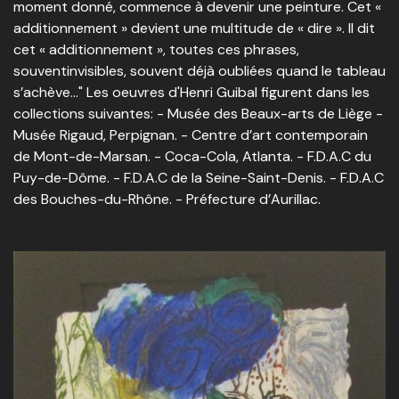
moment donné, commence à devenir une peinture. Cet «
additionnement » devient une multitude de « dire ». Il dit
cet « additionnement », toutes ces phrases,
souventinvisibles, souvent déjà oubliées quand le tableau
s’achève…" Les oeuvres d'Henri Guibal figurent dans les
collections suivantes: - Musée des Beaux-arts de Liège -
Musée Rigaud, Perpignan. - Centre d’art contemporain
de Mont-de-Marsan. - Coca-Cola, Atlanta. - F.D.A.C du
Puy-de-Dôme. - F.D.A.C de la Seine-Saint-Denis. - F.D.A.C
des Bouches-du-Rhône. - Préfecture d’Aurillac.