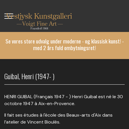
Gå
til
hovedindhold
Se vores store udvalg under moderne - og klassisk kunst! -
med 2 års fuld ombytningsret!
Guibal, Henri (1947- )
HENRI GUIBAL (Français 1947 - ) Henri Guibal est né le 30
octobre 1947 à Aix-en-Provence.
Il fait ses études à l'école des Beaux-arts d'Aix dans
l’atelier de Vincent Bioulès.