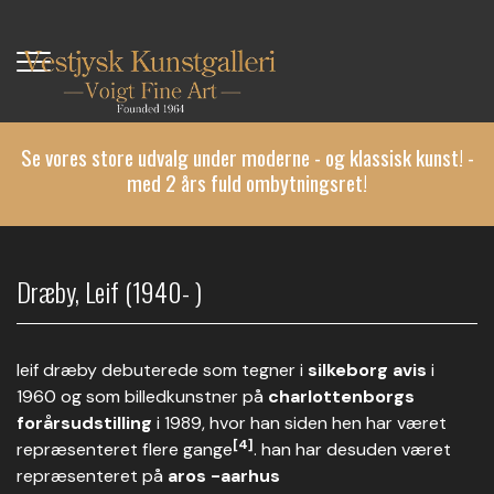
Gå
til
hovedindhold
Se vores store udvalg under moderne - og klassisk kunst! -
med 2 års fuld ombytningsret!
Dræby, Leif (1940- )
leif dræby debuterede som tegner i
silkeborg avis
i
1960 og som billedkunstner på
charlottenborgs
forårsudstilling
i 1989, hvor han siden hen har været
[4]
repræsenteret flere gange
. han har desuden været
repræsenteret på
aros -aarhus