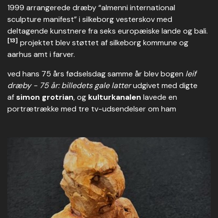
1999 arrangerede dræby “almenni international
sculpture manifest” i silkeborg vesterskov med
deltagende kunstnere fra seks europæiske lande og bali.
[13]
projektet blev støttet af silkeborg kommune og
aarhus amt i farver.
ved hans 75 års fødselsdag samme år blev bogen
leif
dræby - 75 år: billedets gale latter
udgivet med digte
af
simon grotrian
, og
kulturkanalen
lavede en
portrætrække med tre tv-udsendelser om ham